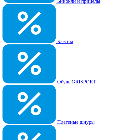
Бинокли и прицелы
Блёсны
Обувь GRISPORT
Плетеные шнуры