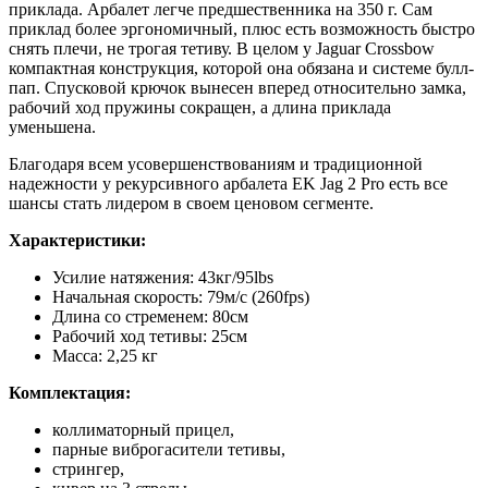
приклада. Арбалет легче предшественника на 350 г. Сам
приклад более эргономичный, плюс есть возможность быстро
снять плечи, не трогая тетиву. В целом у Jaguar Crossbow
компактная конструкция, которой она обязана и системе булл-
пап. Спусковой крючок вынесен вперед относительно замка,
рабочий ход пружины сокращен, а длина приклада
уменьшена.
Благодаря всем усовершенствованиям и традиционной
надежности у рекурсивного арбалета EK Jag 2 Pro есть все
шансы стать лидером в своем ценовом сегменте.
Характеристики:
Усилие натяжения: 43кг/95lbs
Начальная скорость: 79м/с (260fps)
Длина со стременем: 80см
Рабочий ход тетивы: 25см
Масса: 2,25 кг
Комплектация:
коллиматорный прицел,
парные виброгасители тетивы,
стрингер,