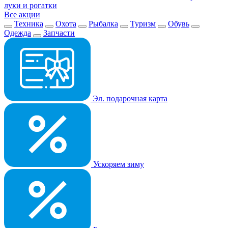
луки и рогатки
Все акции
Техника
Охота
Рыбалка
Туризм
Обувь
Одежда
Запчасти
Эл. подарочная карта
Ускоряем зиму