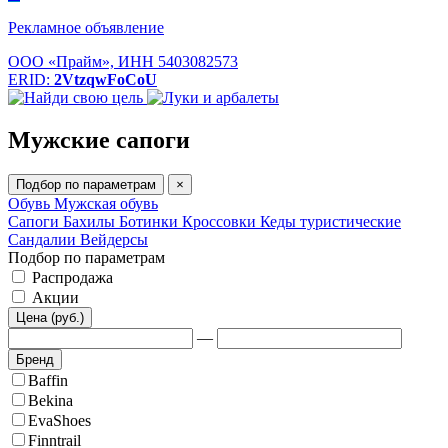
Рекламное объявление
ООО «Прайм», ИНН 5403082573
ERID:
2VtzqwFoCoU
Мужские сапоги
Подбор по параметрам
×
Обувь
Мужская обувь
Сапоги
Бахилы
Ботинки
Кроссовки
Кеды туристические
Сандалии
Вейдерсы
Подбор по параметрам
Распродажа
Акции
Цена (руб.)
—
Бренд
Baffin
Bekina
EvaShoes
Finntrail