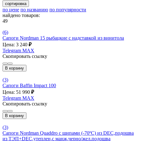
сортировка
по цене
по названию
по популярности
найдено товаров:
49
(6)
Сапоги Nordman 15 рыбацкие с надставкой из винитола
Цена: 3 240
₽
Telegram
MAX
Скопировать ссылку
В корзину
(3)
Сапоги Baffin Impact 100
Цена: 51 990
₽
Telegram
MAX
Скопировать ссылку
В корзину
(3)
Сапоги Nordman Quaddro с шипами (-70ºС) из DEC,подошва
из ТЭП+DEC,утеплен,с манж,черно/жел.подошва