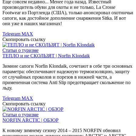
Еще совсем недавно... Менее года назад. Известный
производитель обуви для охоты и не только, La Crosse
Footwear из Портленда (США), только анонсировал охотничьи
сапоги, как достойное дополнение снаряжения Sitka. И вот
они уже в наших магазинах!
Telegram
MAX
Скопировать ссылку
Статьи о туризме
ТЕПЛО и не СКОЛЬЗЯТ | Norfin Klondaik
Зимние сапоги Norfin Klondaik, сочетают в себе три основных
параметра: обеспечивают надежную термоизоляцию, защиту
от случайных проколов и порезов в нижней части, а
примененная система Anti Slip предотвращает скольжение по
льду.
Telegram
MAX
Скопировать ссылку
Статьи о туризме
NORFIN ARCTIC | ОБЗОР
К новому зимнему сезону 2014 – 2015 NORFIN обновил
популярную модель зимних костюмов: ARCTIC и ARCTIC