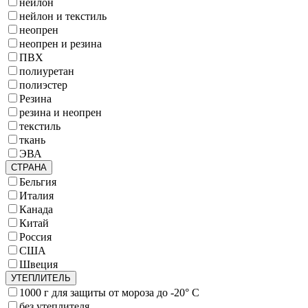
нейлон
нейлон и текстиль
неопрен
неопрен и резина
ПВХ
полиуретан
полиэстер
Резина
резина и неопрен
текстиль
ткань
ЭВА
СТРАНА
Бельгия
Италия
Канада
Китай
Россия
США
Швеция
УТЕПЛИТЕЛЬ
1000 г для защиты от мороза до -20° C
без утеплителя