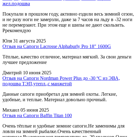
жел.подошва
Покупали в прошлом году, активно ездили весь зимний сезон,
и не разу ноги не замерзли, даже за 7 часов на льду в -32 ноги
не перемерзают. При этом еще и шипы не дают скользить.
Ррекомендую
Юля
31 августа 2025
Отзыв на Сапоги Lacrosse Alphaburly Pro 18" 1600G
Тёплые, качество отличное, материал мягкий. За свои деньги
лучшее предложение
Дмитрий
10 июня 2025
Отзыв на Сапоги Nordman Power Plus до -30 ºС из ЭВА,
подошва ТЭП,утепл.,с манжетой
Данные сапоги приобретал для зимней охоты. Легкие,
удобные, и теплые. Материал довольно прочный.
Михаил
05 июня 2025
Отзыв на Сапоги Baffin Titan 100
Очень тёплые и удобные зимние сапоги.Не заменимы для
ловли на зимней рыбалке.Очень качественный
материал.Выдерживают температуру до -20 градусов.Один