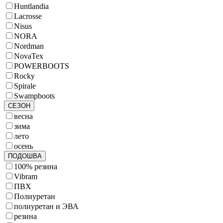
Huntlandia
Lacrosse
Nisus
NORA
Nordman
NovaTex
POWERBOOTS
Rocky
Spirale
Swampboots
СЕЗОН
весна
зима
лето
осень
ПОДОШВА
100% резина
Vibram
ПВХ
Полиуретан
полиуретан и ЭВА
резина