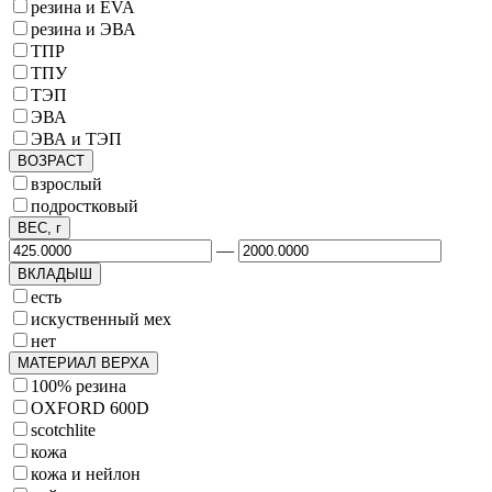
резина и EVA
резина и ЭВА
ТПР
ТПУ
ТЭП
ЭВА
ЭВА и ТЭП
ВОЗРАСТ
взрослый
подростковый
ВЕС, г
—
ВКЛАДЫШ
есть
искуственный мех
нет
МАТЕРИАЛ ВЕРХА
100% резина
OXFORD 600D
scotchlite
кожа
кожа и нейлон