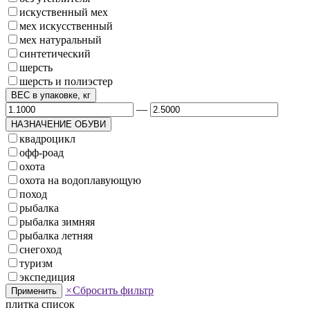
искуственный мех
мех искусственный
мех натуральный
синтетический
шерсть
шерсть и полиэстер
ВЕС в упаковке, кг
—
НАЗНАЧЕНИЕ ОБУВИ
квадроцикл
офф-роад
охота
охота на водоплавующую
поход
рыбалка
рыбалка зимняя
рыбалка летняя
снегоход
туризм
экспедиция
×
Сбросить фильтр
Применить
плитка
список