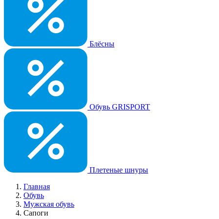
Блёсны
Обувь GRISPORT
Плетеные шнуры
Главная
Обувь
Мужская обувь
Сапоги