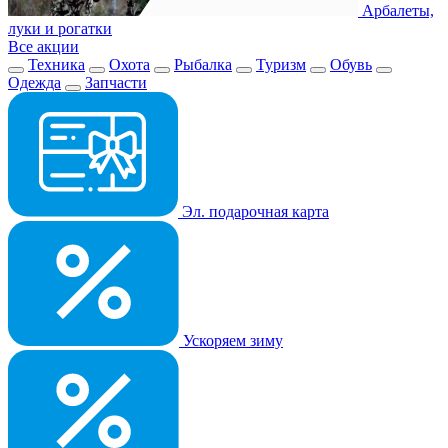
Арбалеты,
луки и рогатки
Все акции
Техника
Охота
Рыбалка
Туризм
Обувь
Одежда
Запчасти
Эл. подарочная карта
Ускоряем зиму