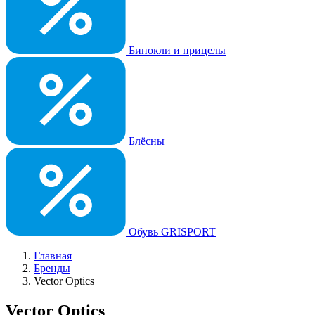
Бинокли и прицелы
Блёсны
Обувь GRISPORT
Главная
Бренды
Vector Optics
Vector Optics