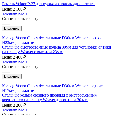
Ремень Vektor P-27 для ружья из полиамидной ленты
Цена: 2 100
₽
Telegram
MAX
Скопировать ссылку
В корзину
Кольца Vector Optics б/с стальные D30мм Weaver высокие
H23мм рычажные
Стальные быстросъемные кольца 30мм для установки оптики
на планку Weaver с высотой 23мм.
Цена: 2 400
₽
Telegram
MAX
Скопировать ссылку
В корзину
Кольца Vector Optics б/с стальные D30мм Weaver средние
H17мм рычажные
Стальные кольца среднего профиля с быстросъемным
креплением на планку Weaver для оптики 30 мм.
Цена: 2 200
₽
Telegram
MAX
Скопировать ссылку