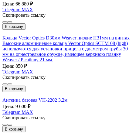
Цена: 66 880
₽
Telegram
MAX
Скопировать ссылку
В корзину
Кольца Vector Optics D30мм Weaver низкие H31мм на винтах
Высокие алюминиевые кольца Vector Optics SCTM-08 (high)
используются для установки прицела с диаметром трубы 30
мм на огнестрельное оружие, имеющее верхнюю планку
Weaver / Picatinny 21 мм.
Цена: 850
₽
Telegram
MAX
Скопировать ссылку
В корзину
Антенна базовая VH-2202 3,2м
Цена: 9 600
₽
Telegram
MAX
Скопировать ссылку
В корзину