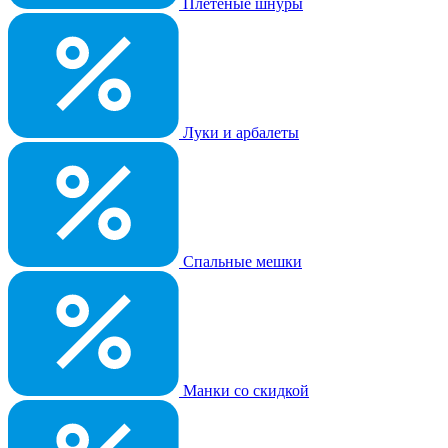
Плетеные шнуры
Луки и арбалеты
Спальные мешки
Манки со скидкой