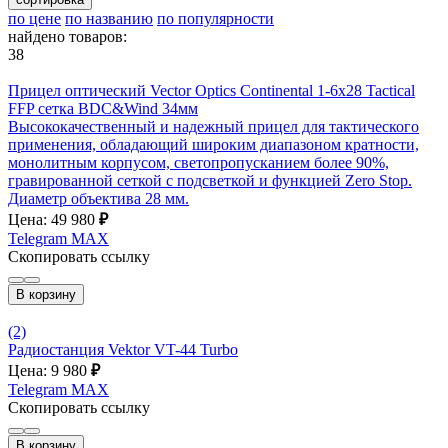
по цене
по названию
по популярности
найдено товаров:
38
Прицел оптический Vector Optics Continental 1-6x28 Tactical
FFP сетка BDC&Wind 34мм
Высококачественный и надежный прицел для тактического
применения, обладающий широким диапазоном кратности,
монолитным корпусом, светопропусканием более 90%,
гравированной сеткой с подсветкой и функцией Zero Stop.
Диаметр объектива 28 мм.
Цена: 49 980
₽
Telegram
MAX
Скопировать ссылку
В корзину
(2)
Радиостанция Vektor VT-44 Turbo
Цена: 9 980
₽
Telegram
MAX
Скопировать ссылку
В корзину