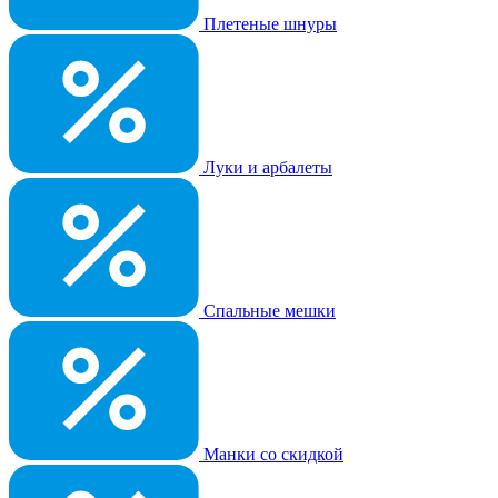
Плетеные шнуры
Луки и арбалеты
Спальные мешки
Манки со скидкой