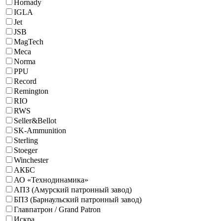
Hornady
IGLA
Jet
JSB
MagTech
Meca
Norma
PPU
Record
Remington
RIO
RWS
Seller&Bellot
SK-Ammunition
Sterling
Stoeger
Winchester
АКБС
АО «Технодинамика»
АПЗ (Амурский патронный завод)
БПЗ (Барнаульский патронный завод)
Главпатрон / Grand Patron
Искра