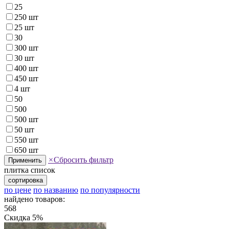
25
250 шт
25 шт
30
300 шт
30 шт
400 шт
450 шт
4 шт
50
500
500 шт
50 шт
550 шт
650 шт
×
Сбросить фильтр
Применить
плитка
список
сортировка
по цене
по названию
по популярности
найдено товаров:
568
Скидка 5%