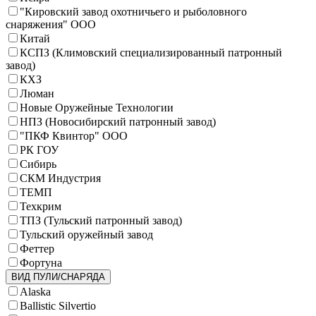
"Кировский завод охотничьего и рыболовного
снаряжения" ООО
Китай
КСПЗ (Климовский специализированный патронный
завод)
КХЗ
Люман
Новые Оружейные Технологии
НПЗ (Новосибирский патронный завод)
"ПКФ Квинтор" ООО
РК ГОУ
Сибирь
СКМ Индустрия
ТЕМП
Техкрим
ТПЗ (Тульский патронный завод)
Тульский оружейный завод
Феттер
Фортуна
ВИД ПУЛИ/СНАРЯДА
Alaska
Ballistic Silvertio