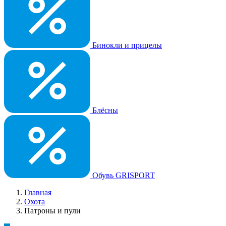
Бинокли и прицелы
Блёсны
Обувь GRISPORT
Главная
Охота
Патроны и пули