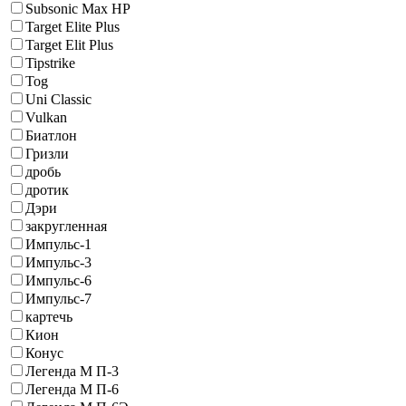
Subsonic Max HP
Target Elite Plus
Target Elit Plus
Tipstrike
Tog
Uni Classic
Vulkan
Биатлон
Гризли
дробь
дротик
Дэри
закругленная
Импульс-1
Импульс-3
Импульс-6
Импульс-7
картечь
Кион
Конус
Легенда М П-3
Легенда М П-6