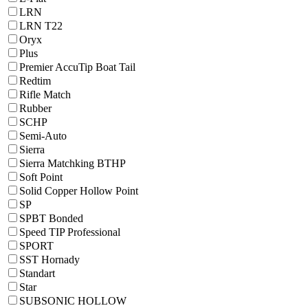
LRN
LRN T22
Oryx
Plus
Premier AccuTip Boat Tail
Redtim
Rifle Match
Rubber
SCHP
Semi-Auto
Sierra
Sierra Matchking BTHP
Soft Point
Solid Copper Hollow Point
SP
SPBT Bonded
Speed TIP Professional
SPORT
SST Hornady
Standart
Star
SUBSONIC HOLLOW