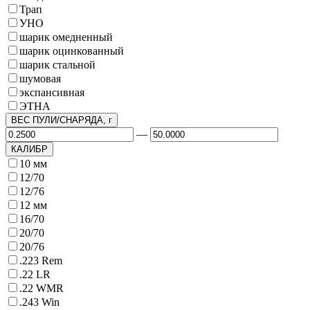
Трап
УНО
шарик омедненный
шарик оцинкованный
шарик стальной
шумовая
экспансивная
ЭТНА
ВЕС ПУЛИ/СНАРЯДА, г
—
КАЛИБР
10 мм
12/70
12/76
12 мм
16/70
20/70
20/76
.223 Rem
.22 LR
.22 WMR
.243 Win