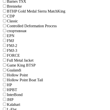
Barnes TSX
Brenneke
BTHP Gold Medal Sierra MatchKing
CDP
Classic
Controlled Deformation Process
cпортивная
EPN
FMJ
FMJ-2
FMJ-3
FORCE
Full Metal Jacket
Game King BTSP
Gualandi
Hollow Point
Hollow Point Boat Tail
HP
HPBT
InterBond
JHP
Kalahari
L-Flat