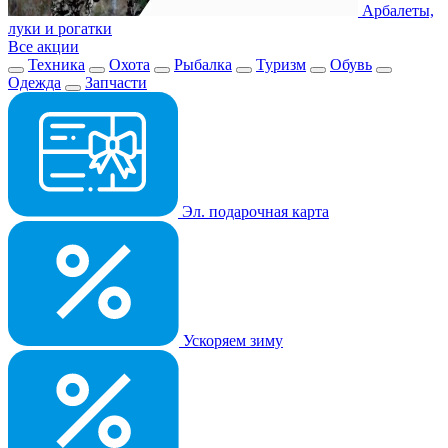
Арбалеты,
луки и рогатки
Все акции
Техника
Охота
Рыбалка
Туризм
Обувь
Одежда
Запчасти
Эл. подарочная карта
Ускоряем зиму