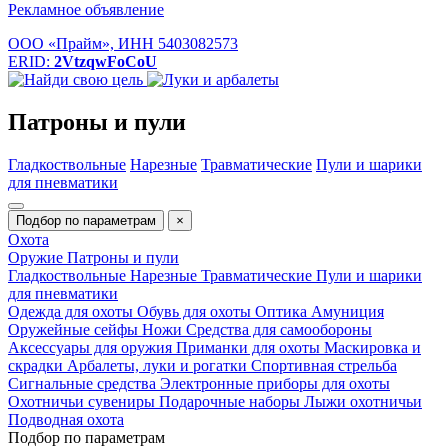
Рекламное объявление
ООО «Прайм», ИНН 5403082573
ERID:
2VtzqwFoCoU
Патроны и пули
Гладкоствольные
Нарезные
Травматические
Пули и шарики
для пневматики
Подбор по параметрам
×
Охота
Оружие
Патроны и пули
Гладкоствольные
Нарезные
Травматические
Пули и шарики
для пневматики
Одежда для охоты
Обувь для охоты
Оптика
Амуниция
Оружейные сейфы
Ножи
Средства для самообороны
Аксессуары для оружия
Приманки для охоты
Маскировка и
скрадки
Арбалеты, луки и рогатки
Спортивная стрельба
Сигнальные средства
Электронные приборы для охоты
Охотничьи сувениры
Подарочные наборы
Лыжи охотничьи
Подводная охота
Подбор по параметрам