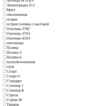
Легенда М П-6Э
Ленинградка Л-2
Матч
оболоченная
острая
острая головка с насечкой
Охотник-370С
Охотник-370Э
Охотник-410Э
охотничья
Полева
Полева-3
Полева-6
полуоболоченная
пуля
Спорт
Спорт-С
Стандарт
Стоппер 1
Стоппер К
Стрела
Стриж М
Тандем