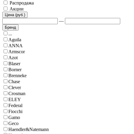
Распродажа
Акции
Цена (руб.)
—
Бренд
...
Aguila
ANNA
Armscor
Azot
Blaser
Borner
Brenneke
Chase
Clever
Crosman
ELEY
Federal
Fiocchi
Gamo
Geco
Haendler&Natemann