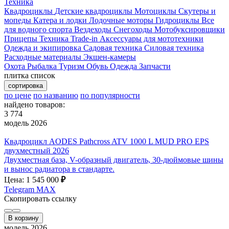
Техника
Квадроциклы
Детские квадроциклы
Мотоциклы
Скутеры и
мопеды
Катера и лодки
Лодочные моторы
Гидроциклы
Все
для водного спорта
Вездеходы
Снегоходы
Мотобуксировщики
Прицепы
Техника Trade-in
Аксессуары для мототехники
Одежда и экипировка
Садовая техника
Силовая техника
Расходные материалы
Экшен-камеры
Охота
Рыбалка
Туризм
Обувь
Одежда
Запчасти
плитка
список
сортировка
по цене
по названию
по популярности
найдено товаров:
3 774
модель 2026
Квадроцикл AODES Pathcross ATV 1000 L MUD PRO EPS
двухместный 2026
Двухместная база, V-образный двигатель, 30-дюймовые шины
и вынос радиатора в стандарте.
Цена: 1 545 000
₽
Telegram
MAX
Скопировать ссылку
В корзину
модель 2026