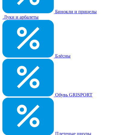
Бинокли и прицелы
Луки и арбалеты
Блёсны
Обувь GRISPORT
Плетеные шнуры