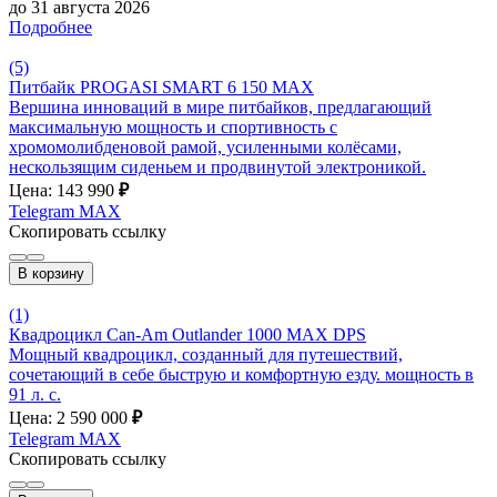
до 31 августа 2026
Подробнее
(5)
Питбайк PROGASI SMART 6 150 MAX
Вершина инноваций в мире питбайков, предлагающий
максимальную мощность и спортивность с
хромомолибденовой рамой, усиленными колёсами,
нескользящим сиденьем и продвинутой электроникой.
Цена: 143 990
₽
Telegram
MAX
Скопировать ссылку
В корзину
(1)
Квадроцикл Can-Am Outlander 1000 MAX DPS
Мощный квадроцикл, созданный для путешествий,
сочетающий в себе быструю и комфортную езду. мощность в
91 л. с.
Цена: 2 590 000
₽
Telegram
MAX
Скопировать ссылку