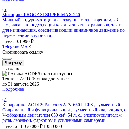
(5)
Мотоцикл PROGASI SUPER MAX 250
Мощный эндуро-мотоцикл с воздушным охлаждением, 23
л.с., идеально подходящий как для опытных райдеров, так и
для начинающих, обеспечивающий динамичное движение по
пересечённой местности.
Цена: 161 990
₽
Telegram
MAX
Скопировать ссылку
В корзину
выгодно
Техника AODES стала доступнее
до 31 августа 2026
Подробнее
(7)
Квадроцикл AODES Pathcross ATV 650 L EPS двухместный
Современный и функциональный двухместный квадроцикл, с
V-образным двигателем 650 см³, 54 л. с., электроусилителем
руля, лебедкой, фаркопом и усиленными бамперами.
Цена: от 1 050 000
₽
1 080 000