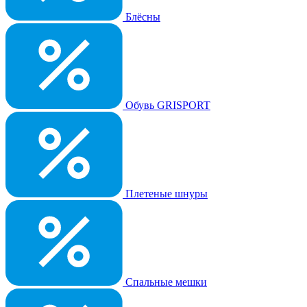
Блёсны
Обувь GRISPORT
Плетеные шнуры
Спальные мешки