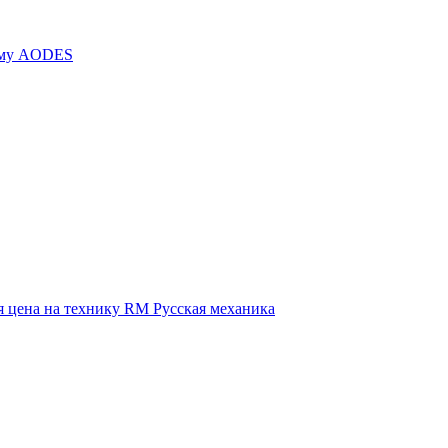
иму AODES
 цена на технику RM Русская механика