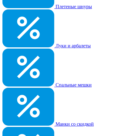
Плетеные шнуры
Луки и арбалеты
Спальные мешки
Манки со скидкой