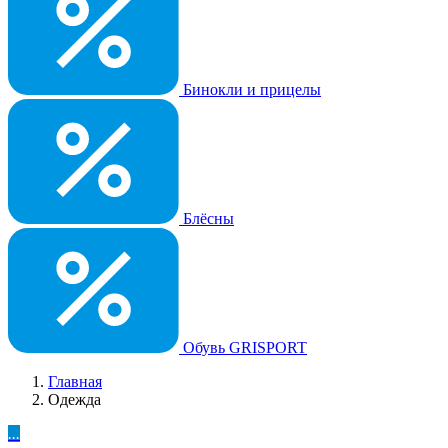
Бинокли и прицелы
Блёсны
Обувь GRISPORT
Главная
Одежда
...