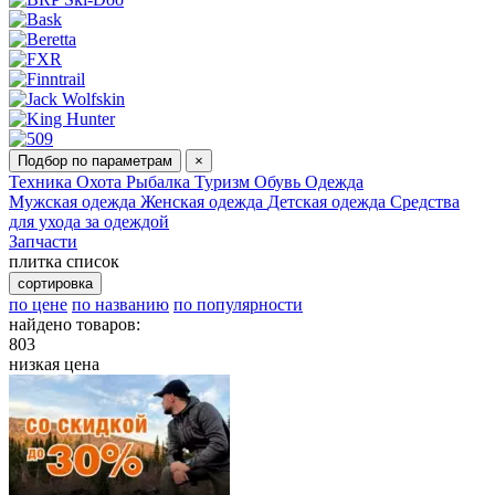
Подбор по параметрам
×
Техника
Охота
Рыбалка
Туризм
Обувь
Одежда
Мужская одежда
Женская одежда
Детская одежда
Средства
для ухода за одеждой
Запчасти
плитка
список
сортировка
по цене
по названию
по популярности
найдено товаров:
803
низкая цена