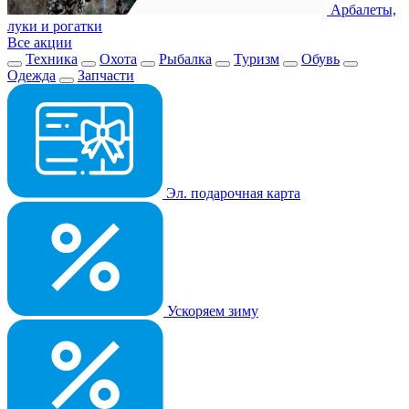
Арбалеты,
луки и рогатки
Все акции
Техника
Охота
Рыбалка
Туризм
Обувь
Одежда
Запчасти
Эл. подарочная карта
Ускоряем зиму