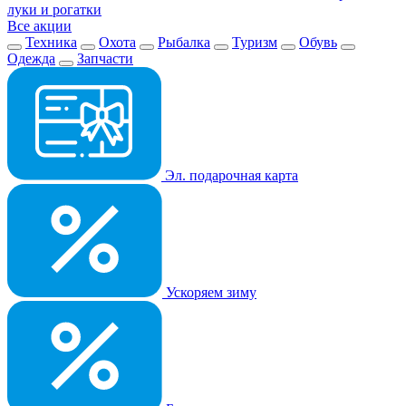
луки и рогатки
Все акции
Техника
Охота
Рыбалка
Туризм
Обувь
Одежда
Запчасти
Эл. подарочная карта
Ускоряем зиму