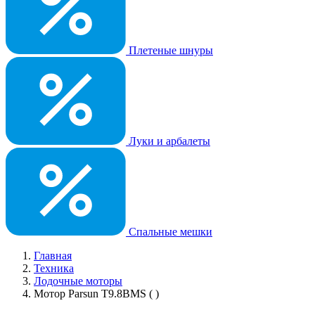
Плетеные шнуры
Луки и арбалеты
Спальные мешки
Главная
Техника
Лодочные моторы
Мотор Parsun T9.8BMS ( )