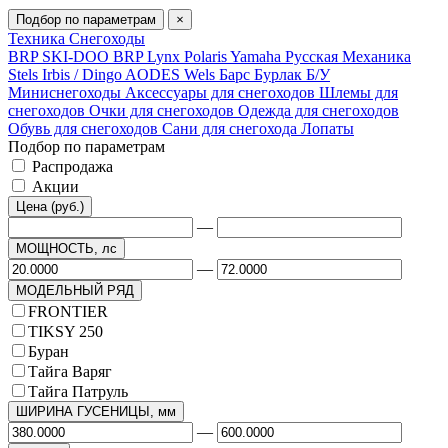
Подбор по параметрам
×
Техника
Снегоходы
BRP SKI-DOO
BRP Lynx
Polaris
Yamaha
Русская Механика
Stels
Irbis / Dingo
AODES
Wels
Барс
Бурлак
Б/У
Миниснегоходы
Аксессуары для снегоходов
Шлемы для
снегоходов
Очки для снегоходов
Одежда для снегоходов
Обувь для снегоходов
Сани для снегохода
Лопаты
Подбор по параметрам
Распродажа
Акции
Цена (руб.)
—
МОЩНОСТЬ, лс
—
МОДЕЛЬНЫЙ РЯД
FRONTIER
TIKSY 250
Буран
Тайга Варяг
Тайга Патруль
ШИРИНА ГУСЕНИЦЫ, мм
—