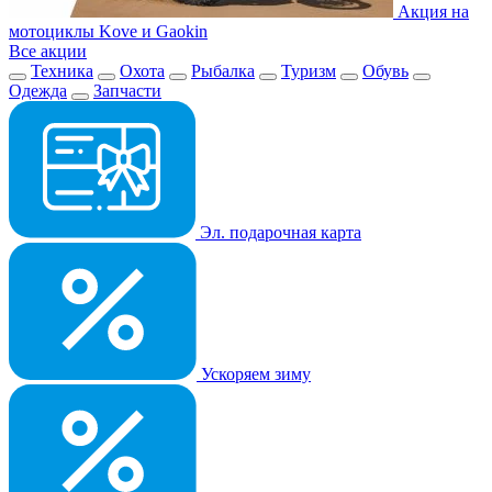
Акция на
мотоциклы Kove и Gaokin
Все акции
Техника
Охота
Рыбалка
Туризм
Обувь
Одежда
Запчасти
Эл. подарочная карта
Ускоряем зиму