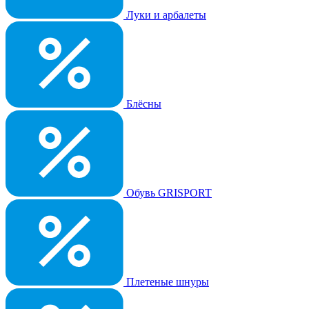
Луки и арбалеты
Блёсны
Обувь GRISPORT
Плетеные шнуры