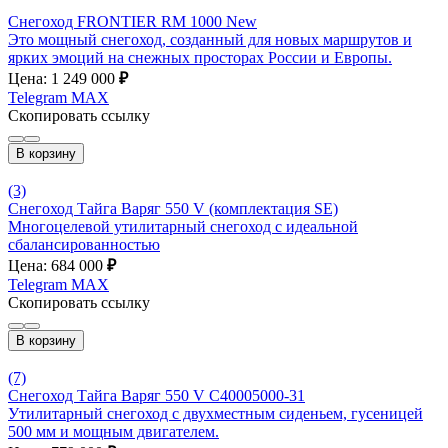
Снегоход FRONTIER RM 1000 New
Это мощный снегоход, созданный для новых маршрутов и
ярких эмоций на снежных просторах России и Европы.
Цена: 1 249 000
₽
Telegram
MAX
Скопировать ссылку
В корзину
(3)
Снегоход Тайга Варяг 550 V (комплектация SE)
Многоцелевой утилитарный снегоход с идеальной
сбалансированностью
Цена: 684 000
₽
Telegram
MAX
Скопировать ссылку
В корзину
(7)
Снегоход Тайга Варяг 550 V С40005000-31
Утилитарный снегоход с двухместным сиденьем, гусеницей
500 мм и мощным двигателем.