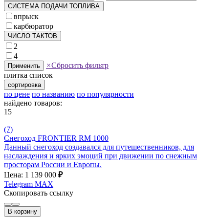
СИСТЕМА ПОДАЧИ ТОПЛИВА
впрыск
карбюратор
ЧИСЛО ТАКТОВ
2
4
×
Сбросить фильтр
Применить
плитка
список
сортировка
по цене
по названию
по популярности
найдено товаров:
15
(7)
Снегоход FRONTIER RM 1000
Данный снегоход создавался для путешественников, для
наслаждения и ярких эмоций при движении по снежным
просторам России и Европы.
Цена: 1 139 000
₽
Telegram
MAX
Скопировать ссылку
В корзину