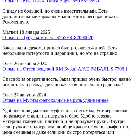
Отзыв на Кофр БАХ Тайга Варяг 550 55*35*70
С виду не большой, но очень вместительный. Есть
дополнительные карманы можно много чего распихать.
Рекомендую.
Матвей
18 января 2025
Отзыв на Тубус комплект S565ER-82000020
Заказывали сдеком, пришел быстро, около 4 дней. Есть
небольшие потертости и царапинки, но это не страшно
Олег
26 декабря 2024
Отзыв на Отсек вещевой RM Буран А/АЕ РИВАЛЬ S.7706.1
Спасибо за оперативность. Заказ пришел очень быстро, давно
искал такую рамку, сделано качественно. ена по радовала!
Олег
27 августа 2024
Отзыв на Муфты снегоходные на руль удлиненные
Удобные и бюджетные муфты для снегохода, универсальные
по размеру, ставил на патруль и барс. Удобно завязка,
материал тканевый, плотный и не продувает руки. Внутри
если ручки с подогревом, вообще красота. Очень комфортно,
цена смешная и даже если они быстро потеряться или