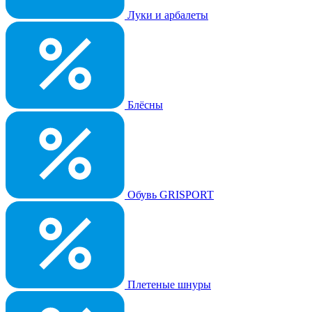
Луки и арбалеты
Блёсны
Обувь GRISPORT
Плетеные шнуры