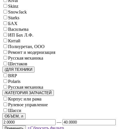
Rival
Skinz
SnowJack
Starks
БАХ
Васильева
ИП Бах Л.Ф.
Китай
Полиуретан, ООО
Ремонт и модернизация
Русская механика
Шестаков
/ДЛЯ ТЕХНИКИ
BRP
Polaris
Русская механика
/КАТЕГОРИЯ ЗАПЧАСТЕЙ
Корпус или рама
Рулевое управление
Шасси
ОБЪЕМ, л
—
×
Сбросить фильтр
Применить