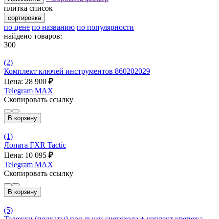
плитка
список
сортировка
по цене
по названию
по популярности
найдено товаров:
300
(2)
Комплект ключей инструментов 860202029
Цена: 28 900
₽
Telegram
MAX
Скопировать ссылку
В корзину
(1)
Лопата FXR Tactic
Цена: 10 095
₽
Telegram
MAX
Скопировать ссылку
В корзину
(5)
Тележки (подкаты) под лыжи снегохода + коплект крепежа