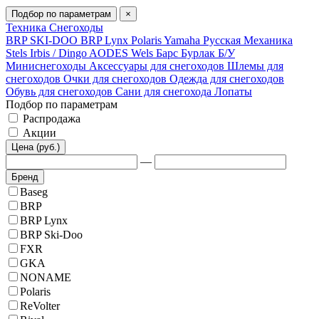
Подбор по параметрам
×
Техника
Снегоходы
BRP SKI-DOO
BRP Lynx
Polaris
Yamaha
Русская Механика
Stels
Irbis / Dingo
AODES
Wels
Барс
Бурлак
Б/У
Миниснегоходы
Аксессуары для снегоходов
Шлемы для
снегоходов
Очки для снегоходов
Одежда для снегоходов
Обувь для снегоходов
Сани для снегохода
Лопаты
Подбор по параметрам
Распродажа
Акции
Цена (руб.)
—
Бренд
Baseg
BRP
BRP Lynx
BRP Ski-Doo
FXR
GKA
NONAME
Polaris
ReVolter