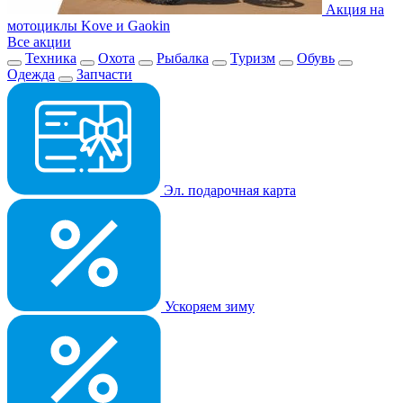
Акция на
мотоциклы Kove и Gaokin
Все акции
Техника
Охота
Рыбалка
Туризм
Обувь
Одежда
Запчасти
Эл. подарочная карта
Ускоряем зиму