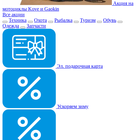
Акция на
мотоциклы Kove и Gaokin
Все акции
Техника
Охота
Рыбалка
Туризм
Обувь
Одежда
Запчасти
Эл. подарочная карта
Ускоряем зиму