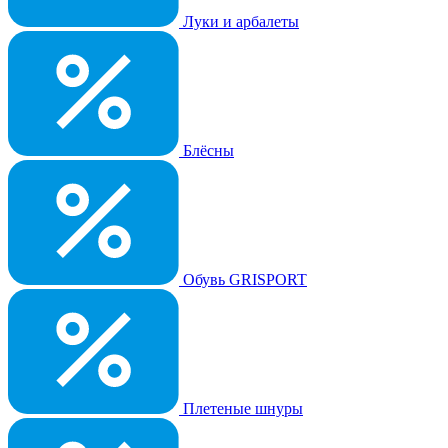
Луки и арбалеты
Блёсны
Обувь GRISPORT
Плетеные шнуры