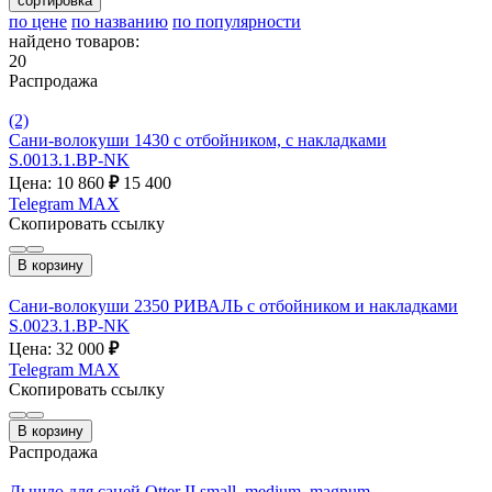
сортировка
по цене
по названию
по популярности
найдено товаров:
20
Распродажа
(2)
Сани-волокуши 1430 с отбойником, с накладками
S.0013.1.BP-NK
Цена: 10 860
₽
15 400
Telegram
MAX
Скопировать ссылку
В корзину
Сани-волокуши 2350 РИВАЛЬ с отбойником и накладками
S.0023.1.ВР-NK
Цена: 32 000
₽
Telegram
MAX
Скопировать ссылку
В корзину
Распродажа
Дышло для саней Otter II small, medium, magnum