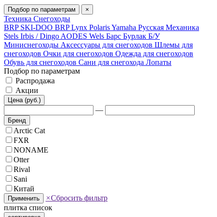
Подбор по параметрам
×
Техника
Снегоходы
BRP SKI-DOO
BRP Lynx
Polaris
Yamaha
Русская Механика
Stels
Irbis / Dingo
AODES
Wels
Барс
Бурлак
Б/У
Миниснегоходы
Аксессуары для снегоходов
Шлемы для
снегоходов
Очки для снегоходов
Одежда для снегоходов
Обувь для снегоходов
Сани для снегохода
Лопаты
Подбор по параметрам
Распродажа
Акции
Цена (руб.)
—
Бренд
Arctic Cat
FXR
NONAME
Otter
Rival
Sani
Китай
×
Сбросить фильтр
Применить
плитка
список