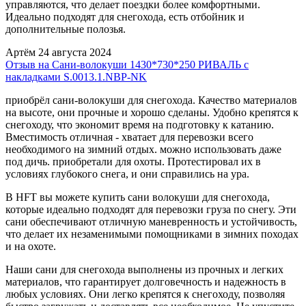
управляются, что делает поездки более комфортными.
Идеально подходят для снегохода, есть отбойник и
дополнительные полозья.
Артём
24 августа 2024
Отзыв на Сани-волокуши 1430*730*250 РИВАЛЬ с
накладками S.0013.1.NBP-NK
приобрёл сани-волокуши для снегохода. Качество материалов
на высоте, они прочные и хорошо сделаны. Удобно крепятся к
снегоходу, что экономит время на подготовку к катанию.
Вместимость отличная - хватает для перевозки всего
необходимого на зимний отдых. можно использовать даже
под дичь. приобретали для охоты. Протестировал их в
условиях глубокого снега, и они справились на ура.
В HFT вы можете купить сани волокуши для снегохода,
которые идеально подходят для перевозки груза по снегу. Эти
сани обеспечивают отличную маневренность и устойчивость,
что делает их незаменимыми помощниками в зимних походах
и на охоте.
Наши сани для снегохода выполнены из прочных и легких
материалов, что гарантирует долговечность и надежность в
любых условиях. Они легко крепятся к снегоходу, позволяя