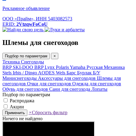
Рекламное объявление
ООО «Прайм», ИНН 5403082573
ERID:
2VtzqwFoCoU
Шлемы для снегоходов
Подбор по параметрам
×
Техника
Снегоходы
BRP SKI-DOO
BRP Lynx
Polaris
Yamaha
Русская Механика
Stels
Irbis / Dingo
AODES
Wels
Барс
Бурлак
Б/У
Миниснегоходы
Аксессуары для снегоходов
Шлемы для
снегоходов
Очки для снегоходов
Одежда для снегоходов
Обувь для снегоходов
Сани для снегохода
Лопаты
Подбор по параметрам
Распродажа
Акции
×
Сбросить фильтр
Применить
Ничего не найдено