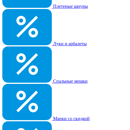
Плетеные шнуры
Луки и арбалеты
Спальные мешки
Манки со скидкой