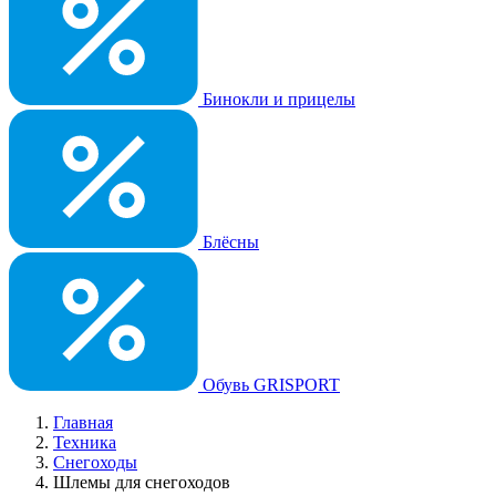
Бинокли и прицелы
Блёсны
Обувь GRISPORT
Главная
Техника
Снегоходы
Шлемы для снегоходов