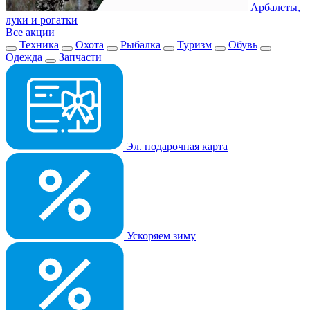
Арбалеты,
луки и рогатки
Все акции
Техника
Охота
Рыбалка
Туризм
Обувь
Одежда
Запчасти
Эл. подарочная карта
Ускоряем зиму