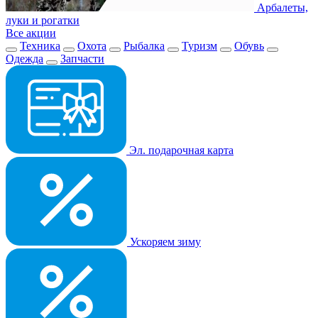
Арбалеты,
луки и рогатки
Все акции
Техника
Охота
Рыбалка
Туризм
Обувь
Одежда
Запчасти
Эл. подарочная карта
Ускоряем зиму