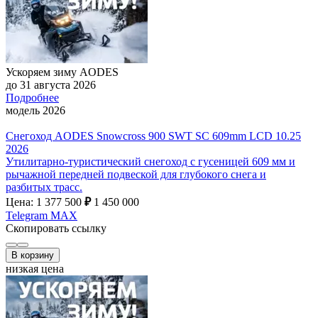
Ускоряем зиму AODES
до 31 августа 2026
Подробнее
модель 2026
Снегоход AODES Snowcross 900 SWT SC 609mm LCD 10.25
2026
Утилитарно-туристический снегоход с гусеницей 609 мм и
рычажной передней подвеской для глубокого снега и
разбитых трасс.
Цена: 1 377 500
₽
1 450 000
Telegram
MAX
Скопировать ссылку
В корзину
низкая цена