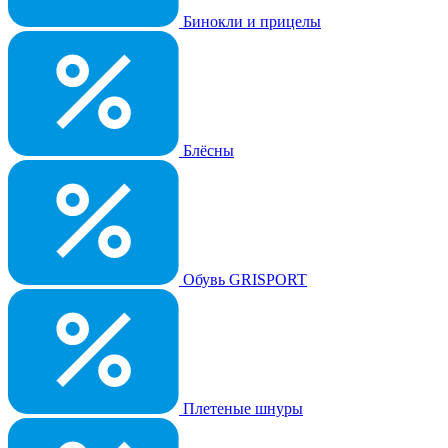
Бинокли и прицелы
Блёсны
Обувь GRISPORT
Плетеные шнуры