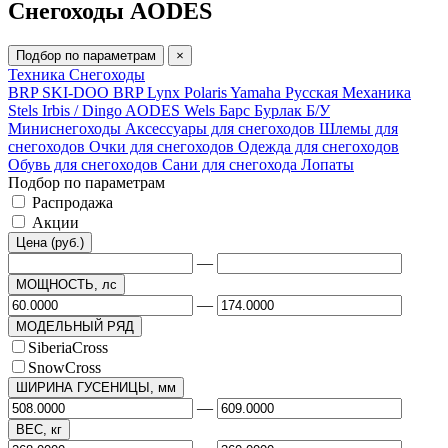
Снегоходы AODES
Подбор по параметрам
×
Техника
Снегоходы
BRP SKI-DOO
BRP Lynx
Polaris
Yamaha
Русская Механика
Stels
Irbis / Dingo
AODES
Wels
Барс
Бурлак
Б/У
Миниснегоходы
Аксессуары для снегоходов
Шлемы для
снегоходов
Очки для снегоходов
Одежда для снегоходов
Обувь для снегоходов
Сани для снегохода
Лопаты
Подбор по параметрам
Распродажа
Акции
Цена (руб.)
—
МОЩНОСТЬ, лс
—
МОДЕЛЬНЫЙ РЯД
SiberiaCross
SnowCross
ШИРИНА ГУСЕНИЦЫ, мм
—
ВЕС, кг