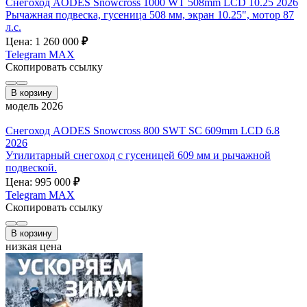
Снегоход AODES Snowcross 1000 WT 508mm LCD 10.25 2026
Рычажная подвеска, гусеница 508 мм, экран 10.25", мотор 87
л.с.
Цена: 1 260 000
₽
Telegram
MAX
Скопировать ссылку
В корзину
модель 2026
Снегоход AODES Snowcross 800 SWT SC 609mm LCD 6.8
2026
Утилитарный снегоход с гусеницей 609 мм и рычажной
подвеской.
Цена: 995 000
₽
Telegram
MAX
Скопировать ссылку
В корзину
низкая цена