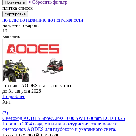
×
Сбросить фильтр
Применить
плитка
список
сортировка
по цене
по названию
по популярности
найдено товаров:
19
выгодно
Техника AODES стала доступнее
до 31 августа 2026
Подробнее
Хит
(2)
Снегоход AODES SnowCross 1000 SWT 600mm LCD 10.25
Новинка 2024 года, утилитарно-туристические модели
снегоходов AODES для глубокого и укатанного снега.
Цена: 1 025 000
₽
1 750 000