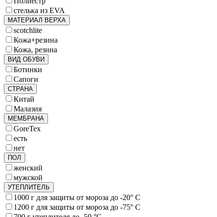
Полиестр
стелька из EVA
МАТЕРИАЛ ВЕРХА
scotchlite
Кожа+резина
Кожа, резина
ВИД ОБУВИ
Ботинки
Сапоги
СТРАНА
Китай
Малазия
МЕМБРАНА
GoreTex
есть
нет
ПОЛ
женский
мужской
УТЕПЛИТЕЛЬ
1000 г для защиты от мороза до -20° C
1200 г для защиты от мороза до -75° C
700 г утеплителя до -50 °C