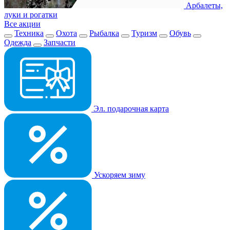
Арбалеты,
луки и рогатки
Все акции
Техника
Охота
Рыбалка
Туризм
Обувь
Одежда
Запчасти
Эл. подарочная карта
Ускоряем зиму