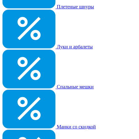
Плетеные шнуры
Луки и арбалеты
Спальные мешки
Манки со скидкой