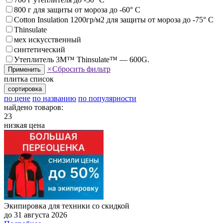
800 г для защиты от мороза до -60° C
Cotton Insulation 1200гр/м2 для защиты от мороза до -75° C
Thinsulate
мех искусственный
синтетический
Утеплитель 3M™ Thinsulate™ — 600G.
×
Сбросить фильтр
Применить
плитка
список
сортировка
по цене
по названию
по популярности
найдено товаров:
23
низкая цена
Экипировка для техники со скидкой
до 31 августа 2026