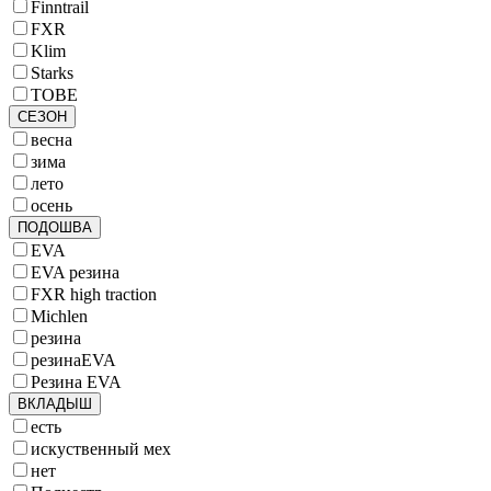
Finntrail
FXR
Klim
Starks
TOBE
СЕЗОН
весна
зима
лето
осень
ПОДОШВА
EVA
EVA резина
FXR high traction
Michlen
резина
резинаEVA
Резина EVA
ВКЛАДЫШ
есть
искуственный мех
нет