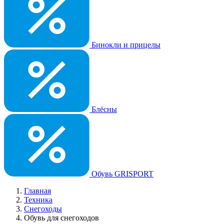
Бинокли и прицелы
Блёсны
Обувь GRISPORT
Главная
Техника
Снегоходы
Обувь для снегоходов