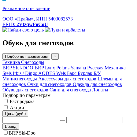
Рекламное объявление
ООО «Прайм», ИНН 5403082573
ERID:
2VtzqwFoCoU
Обувь для снегоходов
Подбор по параметрам
×
Техника
Снегоходы
BRP SKI-DOO
BRP Lynx
Polaris
Yamaha
Русская Механика
Stels
Irbis / Dingo
AODES
Wels
Барс
Бурлак
Б/У
Миниснегоходы
Аксессуары для снегоходов
Шлемы для
снегоходов
Очки для снегоходов
Одежда для снегоходов
Обувь для снегоходов
Сани для снегохода
Лопаты
Подбор по параметрам
Распродажа
Акции
Цена (руб.)
—
Бренд
BRP Ski-Doo