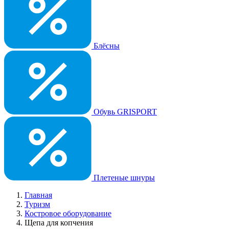
Блёсны
Обувь GRISPORT
Плетеные шнуры
Главная
Туризм
Костровое оборудование
Щепа для копчения