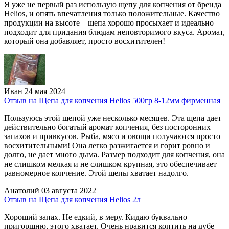
Я уже не первый раз использую щепу для копчения от бренда
Helios, и опять впечатления только положительные. Качество
продукции на высоте – щепа хорошо просыхает и идеально
подходит для придания блюдам неповторимого вкуса. Аромат,
который она добавляет, просто восхитителен!
Иван
24 мая 2024
Отзыв на Щепа для копчения Helios 500гр 8-12мм фирменная
Пользуюсь этой щепой уже несколько месяцев. Эта щепа дает
действительно богатый аромат копчения, без посторонних
запахов и привкусов. Рыба, мясо и овощи получаются просто
восхитительными! Она легко разжигается и горит ровно и
долго, не дает много дыма. Размер подходит для копчения, она
не слишком мелкая и не слишком крупная, это обеспечивает
равномерное копчение. Этой щепы хватает надолго.
Анатолий
03 августа 2022
Отзыв на Щепа для копчения Helios 2л
Хороший запах. Не едкий, в меру. Кидаю буквально
пригоршню, этого хватает. Очень нравится коптить на дубе