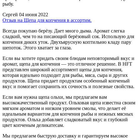
рыбу.
Сергей
04 июня 2022
Отзыв на Щепа для копчения в ассортим.
Всегда покупаю берёзу. Дает много дыма. Аромат слегка
сладкий, чем то на писающий берёзовый сок. Использую для
копчения диких уток. Двухъярусную коптильню кладу пару
шепоток. Этого хватает за глаза.
Если вы хотите придать своим блюдам неповторимый вкус и
аромат, щепа для копчения — это отличное решение. В HFT
представлен широкий ассортимент щепы для копчения,
которая идеально подходит для рыбы, мяса, сыра и других
продуктов. Щепа придает продуктам особенный копченый
вкус и помогает сохранить их сочность и полезные свойства.
Если вам нужна щепа ольхи, мы предлагаем вам
высококачественный продукт. Ольховая щепа известна своим
мягким ароматом и низким уровнем смолы, что делает её
идеальным вариантом для копчения рыбы и нежных мясных
продуктов. Ольха добавляет сладковатый вкус и глубокий
цвет копченым деликатесам.
Мы предлагаем быструю доставку и гарантируем высокое