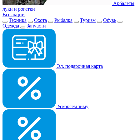
Арбалеты,
луки и рогатки
Все акции
Техника
Охота
Рыбалка
Туризм
Обувь
Одежда
Запчасти
Эл. подарочная карта
Ускоряем зиму