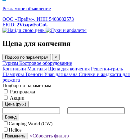
Рекламное объявление
ООО «Прайм», ИНН 5403082573
ERID:
2VtzqwFoCoU
Щепа для копчения
Подбор по параметрам
×
Туризм
Костровое оборудование
Коптильни
Мангалы
Щепа для копчения
Решетки-гриль
Шампуры
Треноги
Учаг для казана
Спички и жидкости для
розжига
Подбор по параметрам
Распродажа
Акции
Цена (руб.)
—
Бренд
Camping World (CW)
Helios
×
Сбросить фильтр
Применить