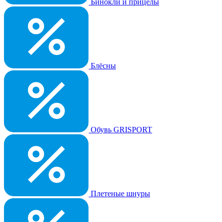
Бинокли и прицелы
Блёсны
Обувь GRISPORT
Плетеные шнуры