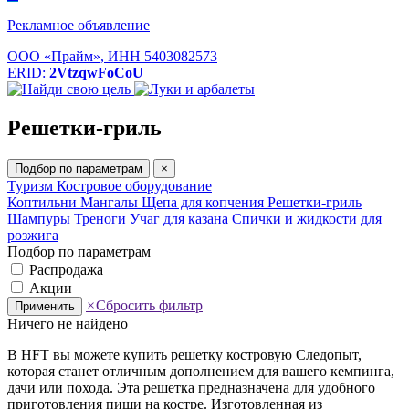
Рекламное объявление
ООО «Прайм», ИНН 5403082573
ERID:
2VtzqwFoCoU
Решетки-гриль
Подбор по параметрам
×
Туризм
Костровое оборудование
Коптильни
Мангалы
Щепа для копчения
Решетки-гриль
Шампуры
Треноги
Учаг для казана
Спички и жидкости для
розжига
Подбор по параметрам
Распродажа
Акции
×
Сбросить фильтр
Применить
Ничего не найдено
В HFT вы можете купить решетку костровую Следопыт,
которая станет отличным дополнением для вашего кемпинга,
дачи или похода. Эта решетка предназначена для удобного
приготовления пищи на костре. Изготовленная из