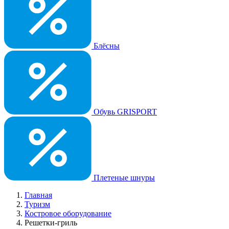
Блёсны
Обувь GRISPORT
Плетеные шнуры
Главная
Туризм
Костровое оборудование
Решетки-гриль