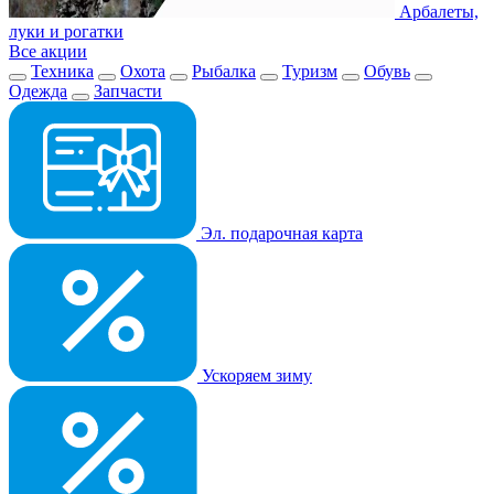
Арбалеты,
луки и рогатки
Все акции
Техника
Охота
Рыбалка
Туризм
Обувь
Одежда
Запчасти
Эл. подарочная карта
Ускоряем зиму