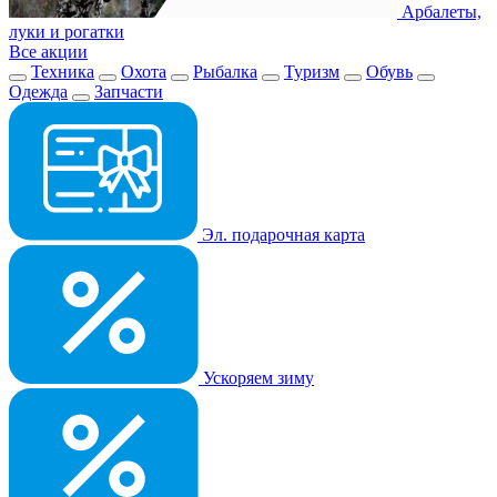
Арбалеты,
луки и рогатки
Все акции
Техника
Охота
Рыбалка
Туризм
Обувь
Одежда
Запчасти
Эл. подарочная карта
Ускоряем зиму