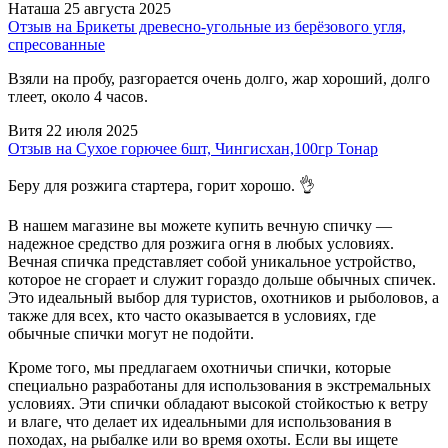
Наташа
25 августа 2025
Отзыв на Брикеты древесно-угольные из берёзового угля,
спресованные
Взяли на пробу, разгорается очень долго, жар хороший, долго
тлеет, около 4 часов.
Витя
22 июля 2025
Отзыв на Сухое горючее 6шт, Чингисхан,100гр Тонар
Беру для розжига стартера, горит хорошо. 👌
В нашем магазине вы можете купить вечную спичку —
надежное средство для розжига огня в любых условиях.
Вечная спичка представляет собой уникальное устройство,
которое не сгорает и служит гораздо дольше обычных спичек.
Это идеальный выбор для туристов, охотников и рыболовов, а
также для всех, кто часто оказывается в условиях, где
обычные спички могут не подойти.
Кроме того, мы предлагаем охотничьи спички, которые
специально разработаны для использования в экстремальных
условиях. Эти спички обладают высокой стойкостью к ветру
и влаге, что делает их идеальными для использования в
походах, на рыбалке или во время охоты. Если вы ищете