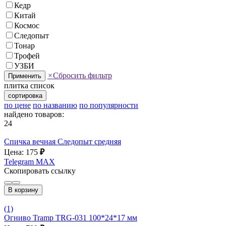
Кедр
Китай
Космос
Следопыт
Тонар
Трофей
УЗБИ
×
Сбросить фильтр
Применить
плитка
список
сортировка
по цене
по названию
по популярности
найдено товаров:
24
Спичка вечная Следопыт средняя
Цена: 175
₽
Telegram
MAX
Скопировать ссылку
В корзину
(1)
Огниво Tramp TRG-031 100*24*17 мм