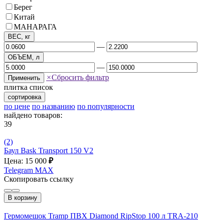
Берег
Китай
МАНАРАГА
ВЕС, кг
—
ОБЪЕМ, л
—
×
Сбросить фильтр
Применить
плитка
список
сортировка
по цене
по названию
по популярности
найдено товаров:
39
(2)
Баул Bask Transport 150 V2
Цена: 15 000
₽
Telegram
MAX
Скопировать ссылку
В корзину
Гермомешок Tramp ПВХ Diamond RipStop 100 л TRA-210