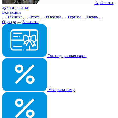
Арбалеты,
луки и рогатки
Все акции
Техника
Охота
Рыбалка
Туризм
Обувь
Одежда
Запчасти
Эл. подарочная карта
Ускоряем зиму