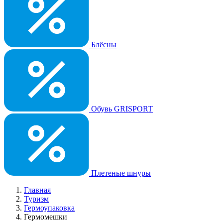
Блёсны
Обувь GRISPORT
Плетеные шнуры
Главная
Туризм
Гермоупаковка
Гермомешки