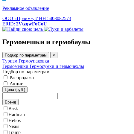
Рекламное объявление
ООО «Прайм», ИНН 5403082573
ERID:
2VtzqwFoCoU
Гермомешки и гермобаулы
Подбор по параметрам
×
Туризм
Гермоупаковка
Гермомешки
Гермосумки и гермочехлы
Подбор по параметрам
Распродажа
Акции
Цена (руб.)
—
Бренд
Bask
Hartman
Helios
Nisus
Tramp