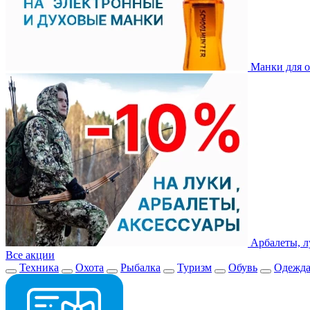
Манки для о
Арбалеты, л
Все акции
Техника
Охота
Рыбалка
Туризм
Обувь
Одежд