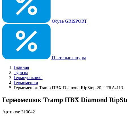
Обувь GRISPORT
Плетеные шнуры
Главная
Туризм
Гермоупаковка
Гермомешки
Гермомешок Tramp ПВХ Diamond RipStop 20 л TRA-113
Гермомешок Tramp ПВХ Diamond RipSto
Артикул: 310042