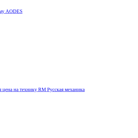
иму AODES
 цена на технику RM Русская механика