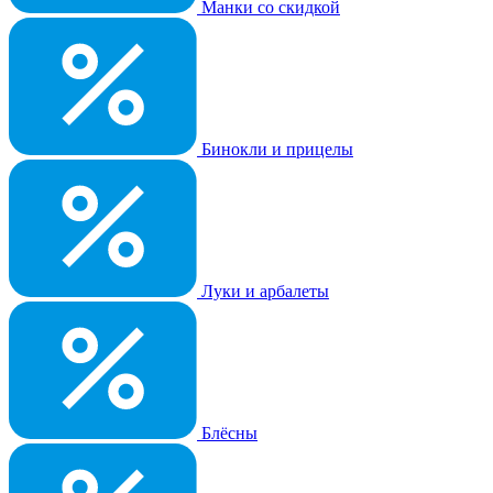
Манки со скидкой
Бинокли и прицелы
Луки и арбалеты
Блёсны