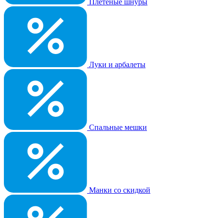
Плетеные шнуры
Луки и арбалеты
Спальные мешки
Манки со скидкой