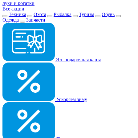
луки и рогатки
Все акции
Техника
Охота
Рыбалка
Туризм
Обувь
Одежда
Запчасти
Эл. подарочная карта
Ускоряем зиму