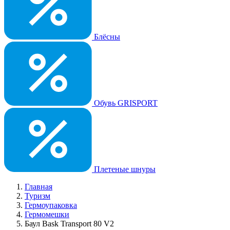
Блёсны
Обувь GRISPORT
Плетеные шнуры
Главная
Туризм
Гермоупаковка
Гермомешки
Баул Bask Transport 80 V2