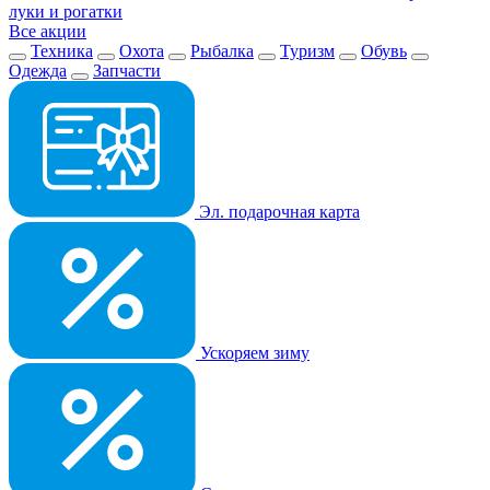
луки и рогатки
Все акции
Техника
Охота
Рыбалка
Туризм
Обувь
Одежда
Запчасти
Эл. подарочная карта
Ускоряем зиму