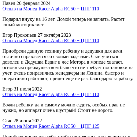
Павел
26 февраля 2024
Отзыв на Мопед Racer Alpha RC50 + ЦПГ 110
Подарил внуку на 16 лет. Домой теперь не загнать. Растет
юный мотоциклист…
Егор Прокопьев
27 октября 2023
Отзыв на Мопед Racer Alpha RC50 + ЦПГ 110
Приобрели данную технику ребенку и дедушки для дачи,
отлично справляется со своими задачами. Сын учиться
доволен и Дедушка Ездит в лес Мотора в мопеде хватает,
основным преимуществом было что не требует постановки на
учет. очень понравились менеджеры на Ленина, быстро и
оперативно работают, придет еще не раз. благодарю за работу.
Егор
31 июля 2022
Отзыв на Мопед Racer Alpha RC50 + ЦПГ 110
Взяли ребенку, да и самому можно ездить, особых прав не
нужно, но аппарат очень шустрый! Стоит не дорого.
Стас
28 июня 2022
Отзыв на Мопед Racer Alpha RC50 + ЦПГ 125
Приобрел мопед для себя, чтобы не трястись в маршрутках и