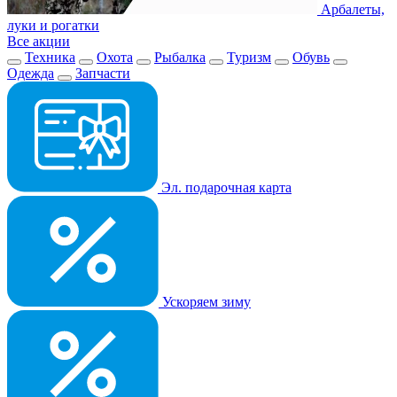
Арбалеты,
луки и рогатки
Все акции
Техника
Охота
Рыбалка
Туризм
Обувь
Одежда
Запчасти
Эл. подарочная карта
Ускоряем зиму