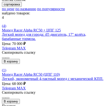
сортировка
по цене
по названию
по популярности
найдено товаров:
4
(4)
Мопед Racer Alpha RC50 + ЦПГ 125
Легкий мопед для города: 4Т-двигатель, 17" колёса,
барабанные тормоза.
Цена: 70 000
₽
Telegram
MAX
Скопировать ссылку
В корзину
(1)
Мопед Racer Alpha RC50 (ЦПГ 110)
Легкий, экономичный 4-тактный мопед с механической КПП.
Цена: 68 000
₽
Telegram
MAX
Скопировать ссылку
В корзину
Подарок