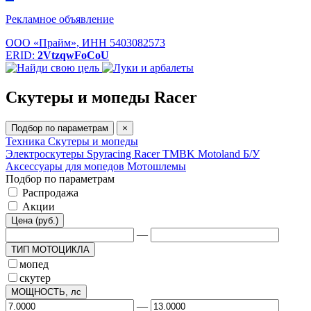
Рекламное объявление
ООО «Прайм», ИНН 5403082573
ERID:
2VtzqwFoCoU
Скутеры и мопеды Racer
Подбор по параметрам
×
Техника
Скутеры и мопеды
Электроскутеры
Spyracing
Racer
TMBK
Motoland
Б/У
Аксессуары для мопедов
Мотошлемы
Подбор по параметрам
Распродажа
Акции
Цена (руб.)
—
ТИП МОТОЦИКЛА
мопед
скутер
МОЩНОСТЬ, лс
—