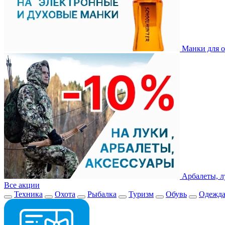
Манки для о
Арбалеты, л
Все акции
Техника
Охота
Рыбалка
Туризм
Обувь
Одежд