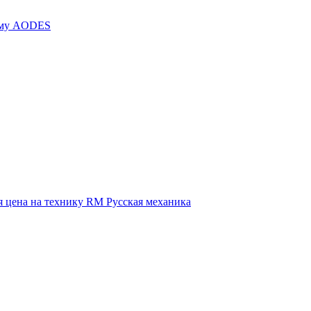
иму AODES
 цена на технику RM Русская механика