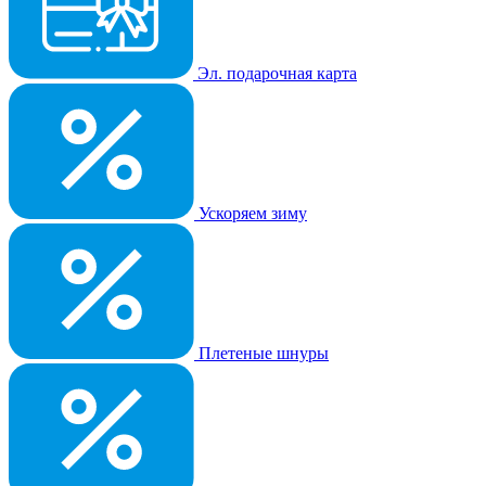
Эл. подарочная карта
Ускоряем зиму
Плетеные шнуры