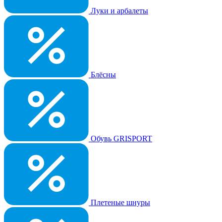
Луки и арбалеты
Блёсны
Обувь GRISPORT
Плетеные шнуры