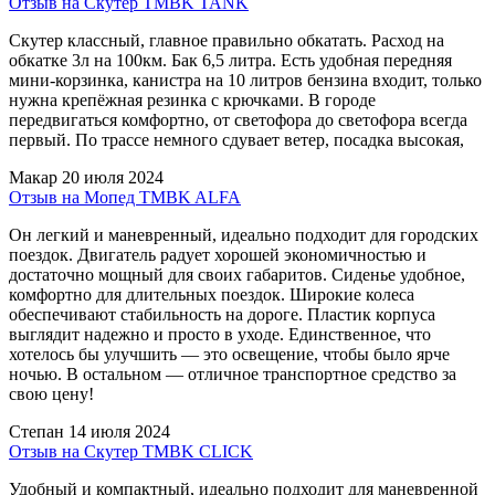
Отзыв на Скутер TMBK TANK
Скутер классный, главное правильно обкатать. Расход на
обкатке 3л на 100км. Бак 6,5 литра. Есть удобная передняя
мини-корзинка, канистра на 10 литров бензина входит, только
нужна крепёжная резинка с крючками. В городе
передвигаться комфортно, от светофора до светофора всегда
первый. По трассе немного сдувает ветер, посадка высокая,
Макар
20 июля 2024
Отзыв на Мопед TMBK ALFA
Он легкий и маневренный, идеально подходит для городских
поездок. Двигатель радует хорошей экономичностью и
достаточно мощный для своих габаритов. Сиденье удобное,
комфортно для длительных поездок. Широкие колеса
обеспечивают стабильность на дороге. Пластик корпуса
выглядит надежно и просто в уходе. Единственное, что
хотелось бы улучшить — это освещение, чтобы было ярче
ночью. В остальном — отличное транспортное средство за
свою цену!
Степан
14 июля 2024
Отзыв на Скутер TMBK CLICK
Удобный и компактный, идеально подходит для маневренной