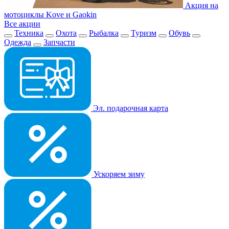
Акция на
мотоциклы Kove и Gaokin
Все акции
Техника
Охота
Рыбалка
Туризм
Обувь
Одежда
Запчасти
Эл. подарочная карта
Ускоряем зиму