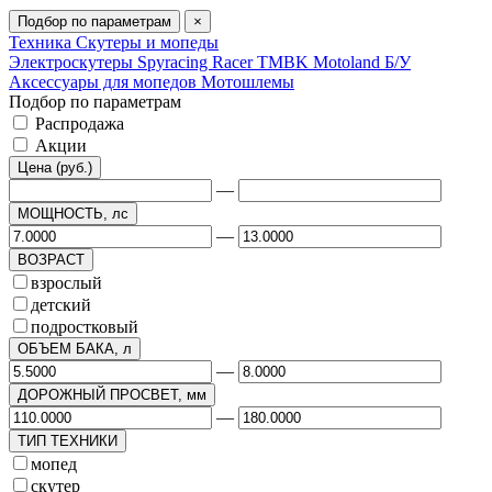
Подбор по параметрам
×
Техника
Скутеры и мопеды
Электроскутеры
Spyracing
Racer
TMBK
Motoland
Б/У
Аксессуары для мопедов
Мотошлемы
Подбор по параметрам
Распродажа
Акции
Цена (руб.)
—
МОЩНОСТЬ, лс
—
ВОЗРАСТ
взрослый
детский
подростковый
ОБЪЕМ БАКА, л
—
ДОРОЖНЫЙ ПРОСВЕТ, мм
—
ТИП ТЕХНИКИ
мопед
скутер