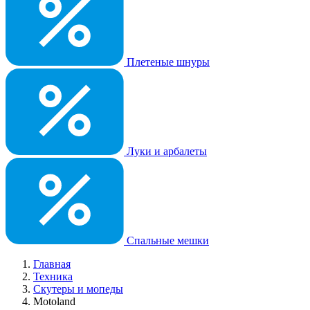
Плетеные шнуры
Луки и арбалеты
Спальные мешки
Главная
Техника
Скутеры и мопеды
Motoland