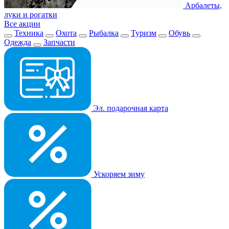
Арбалеты,
луки и рогатки
Все акции
Техника
Охота
Рыбалка
Туризм
Обувь
Одежда
Запчасти
Эл. подарочная карта
Ускоряем зиму