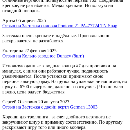
Отличные вертлюги, пользуюсь не первый год. Соединения
крепкое, не разгибается. Медал крепкий. Использую на
отводной поводок.
Артем
05 апреля 2025
Отзыв на Застежка силовая Pontoon 21 PA-77724 TN Snap
Застежки очень крепкие и надёжные. Произвольно не
раскрываются, не разгибаются.
Екатерина
27 февраля 2025
Отзыв на Кольцо заводное Dunaev (8шт.)
Использую данные заводные кольца #7 для проставки на
мандулах, с ними они работают лучше, подвижность
увеличивается. После установки принимают свою
первоначальную форму. Нагрузка на упаковке не написана, но
щуку на 6700 выдержали, даже не разогнулись.) Что не мало
важно, цена радует, бюджетная.
Сергей Олегович
20 августа 2023
Отзыв на Застежка с двойн вертл German 13003
Хороши для троллинга , за счет двойного вертлюга не
закручивают шнур и приманку соответственно. По другому
раскрывают игру того или иного воблера.