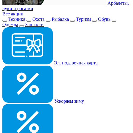
Арбалеты,
луки и рогатки
Все акции
Техника
Охота
Рыбалка
Туризм
Обувь
Одежда
Запчасти
Эл. подарочная карта
Ускоряем зиму