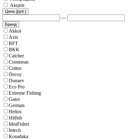
Акции
Цена (руб.)
—
Бренд
Akkoi
Axis
BFT
BKK
Catcher
Cormoran
Cottus
Decoy
Dunaev
Eco Pro
Extreme Fishing
Gator
German
Helios
Hitfish
IdeaFisher
Intech
Kosadaka