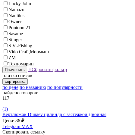
Lucky John
Namazu
Nautilus
Owner
Pontoon 21
Sasame
Stinger
S.V.-Fishing
Vido Craft,Мормыш
ZM
Техномарин
×
Сбросить фильтр
Применить
плитка
список
сортировка
по цене
по названию
по популярности
найдено товаров:
117
(1)
Вертлюжок Dunaev цилиндр с застежкой Двойная
Цена: 86
₽
Telegram
MAX
Скопировать ссылку