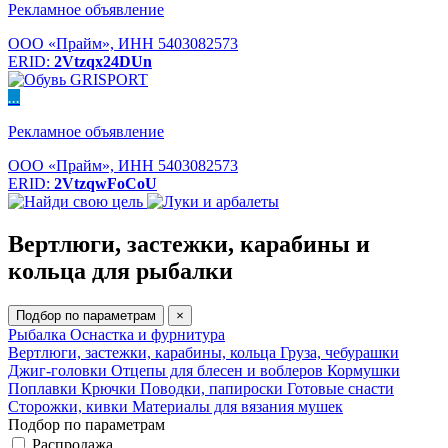
Рекламное объявление
ООО «Прайм», ИНН 5403082573
ERID:
2Vtzqx24DUn
...
Рекламное объявление
ООО «Прайм», ИНН 5403082573
ERID:
2VtzqwFoCoU
Вертлюги, застежки, карабины и
кольца для рыбалки
Подбор по параметрам
×
Рыбалка
Оснастка и фурнитура
Вертлюги, застежки, карабины, кольца
Груза, чебурашки
Джиг-головки
Отцепы для блесен и воблеров
Кормушки
Поплавки
Крючки
Поводки, папироски
Готовые снасти
Сторожки, кивки
Материалы для вязания мушек
Подбор по параметрам
Распродажа