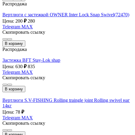
Распродажа
Вертлюги с застежкой OWNER Inter Lock Snap Swivel(72470)
Цена: 200
₽
280
Telegram
MAX
Скопировать ссылку
В корзину
Распродажа
Застежка BFT Stay-Lok shap
Цена: 630
₽
835
Telegram
MAX
Скопировать ссылку
В корзину
Вертлюги S.V-FISHING Rolling traingle joint Rolling swivel наг
14кг
Цена: 78
₽
Telegram
MAX
Скопировать ссылку
В корзину