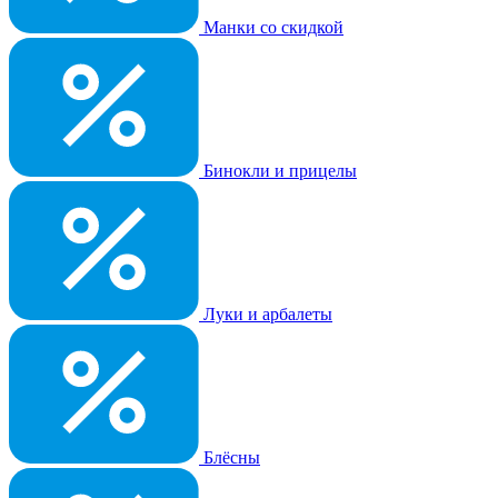
Манки со скидкой
Бинокли и прицелы
Луки и арбалеты
Блёсны