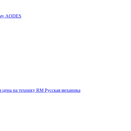
иму AODES
 цена на технику RM Русская механика