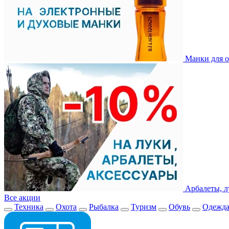
Манки для о
Арбалеты, л
Все акции
Техника
Охота
Рыбалка
Туризм
Обувь
Одежд