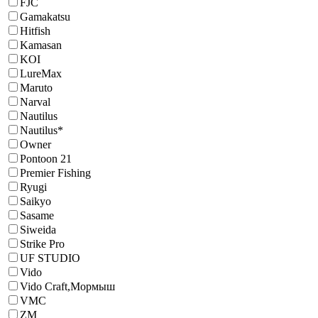
FJC
Gamakatsu
Hitfish
Kamasan
KOI
LureMax
Maruto
Narval
Nautilus
Nautilus*
Owner
Pontoon 21
Premier Fishing
Ryugi
Saikyo
Sasame
Siweida
Strike Pro
UF STUDIO
Vido
Vido Craft,Мормыш
VMC
ZM