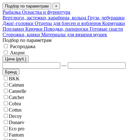
Подбор по параметрам
×
Рыбалка
Оснастка и фурнитура
Вертлюги, застежки, карабины, кольца
Груза, чебурашки
Джиг-головки
Отцепы для блесен и воблеров
Кормушки
Поплавки
Крючки
Поводки, папироски
Готовые снасти
Сторожки, кивки
Материалы для вязания мушек
Подбор по параметрам
Распродажа
Акции
Цена (руб.)
—
Бренд
BKK
Caiman
Cannelle
Catcher
Cobra
Cottus
Decoy
Dunaev
Eco pro
Fantom