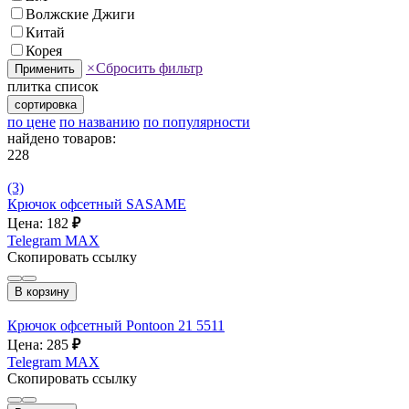
Волжские Джиги
Китай
Корея
×
Сбросить фильтр
Применить
плитка
список
сортировка
по цене
по названию
по популярности
найдено товаров:
228
(3)
Крючок офсетный SASAME
Цена: 182
₽
Telegram
MAX
Скопировать ссылку
В корзину
Крючок офсетный Pontoon 21 5511
Цена: 285
₽
Telegram
MAX
Скопировать ссылку