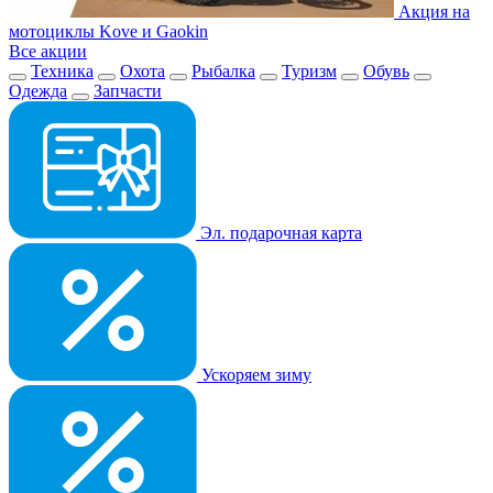
Акция на
мотоциклы Kove и Gaokin
Все акции
Техника
Охота
Рыбалка
Туризм
Обувь
Одежда
Запчасти
Эл. подарочная карта
Ускоряем зиму