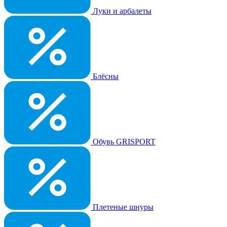
Луки и арбалеты
Блёсны
Обувь GRISPORT
Плетеные шнуры