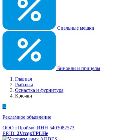
Спальные мешки
Бинокли и прицелы
Главная
Рыбалка
Оснастка и фурнитура
Крючки
...
Рекламное объявление
ООО «Прайм», ИНН 5403082573
ERID:
2VtzqxTPLHe