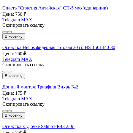
Снасть "Сплетня Алтайская" СП-5 мух(одинарник)
Цена: 750
₽
Telegram
MAX
Скопировать ссылку
В корзину
Оснастка Helios фидерная готовая 30 гр HS-1501340-30
Цена: 260
₽
Telegram
MAX
Скопировать ссылку
В корзину
Донный монтаж Триафиш Вихрь №2
Цена: 175
₽
Telegram
MAX
Скопировать ссылку
В корзину
Оснастка к удочке Salmo FR43 2.0г.
Цена: 250
₽