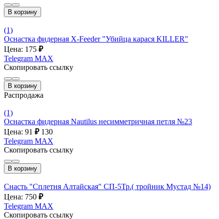
В корзину
(1)
Оснастка фидерная X-Feeder "Убийца карася KILLER"
Цена: 175
₽
Telegram
MAX
Скопировать ссылку
В корзину
Распродажа
(1)
Оснастка фидерная Nautilus несимметричная петля №23
Цена: 91
₽
130
Telegram
MAX
Скопировать ссылку
В корзину
Снасть "Сплетня Алтайская" СП-5Тр.( тройник Мустад №14)
Цена: 750
₽
Telegram
MAX
Скопировать ссылку