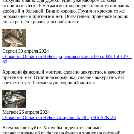
Покупал в запас для удочки. Идёт уже набором со всем
основным. Леска 6 метра(имеет хорошую толщину) поплавок
удобный и большой. Видно хорошо. Грузил и крючок то же
нормальные и притензий нет. Обязательно проверьте хорошо
ли закреплён крючок для надёжности.
Сергей
30 апреля 2024
Отзыв на Оснастка Helios фидерная готовая 60 гр HS-1501291-
60
Хороший фидерный монтаж, сделано аккуратно, к качеству
претензий нет. Отличная кормушка, сделана аккуратно, вес
соответствует. Рекомендую, хороший монтаж.
Матвей
26 апреля 2024
Отзыв на Оснастка Helios Спираль 2к 28 гр HS-S2K-28
Всем здравствуйте. Хотел бы поделится своими
впечатлениями об рыбалке на фидер а точнее на готовый