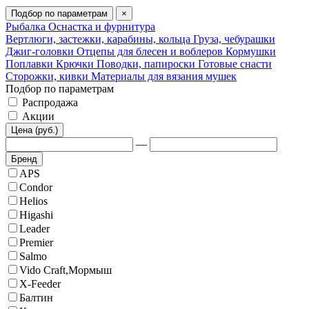
Подбор по параметрам
×
Рыбалка
Оснастка и фурнитура
Вертлюги, застежки, карабины, кольца
Груза, чебурашки
Джиг-головки
Отцепы для блесен и воблеров
Кормушки
Поплавки
Крючки
Поводки, папироски
Готовые снасти
Сторожки, кивки
Материалы для вязания мушек
Подбор по параметрам
Распродажа
Акции
Цена (руб.)
—
Бренд
APS
Condor
Helios
Higashi
Leader
Premier
Salmo
Vido Craft,Мормыш
X-Feeder
Балтин