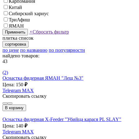
Карпомания
Китай
Сибирский хариус
ТриАфиш
ЯМАН
×
Сбросить фильтр
Применить
плитка
список
сортировка
по цене
по названию
по популярности
найдено товаров:
43
(2)
Оснастка фидерная ЯМАН "Лещ №3"
Цена: 150
₽
Telegram
MAX
Скопировать ссылку
В корзину
Оснастка фидерная X-Feeder "Убийца карася PL SLAY"
Цена: 140
₽
Telegram
MAX
Скопировать ссылку