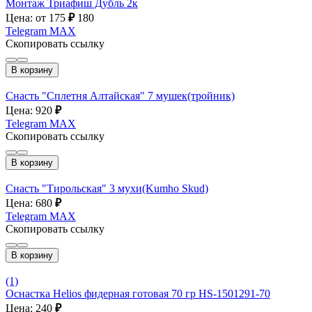
Монтаж Триафиш Дубль 2к
Цена: от 175
₽
180
Telegram
MAX
Скопировать ссылку
В корзину
Снасть "Сплетня Алтайская" 7 мушек(тройник)
Цена: 920
₽
Telegram
MAX
Скопировать ссылку
В корзину
Снасть "Тирольская" 3 мухи(Kumho Skud)
Цена: 680
₽
Telegram
MAX
Скопировать ссылку
В корзину
(1)
Оснастка Helios фидерная готовая 70 гр HS-1501291-70
Цена: 240
₽