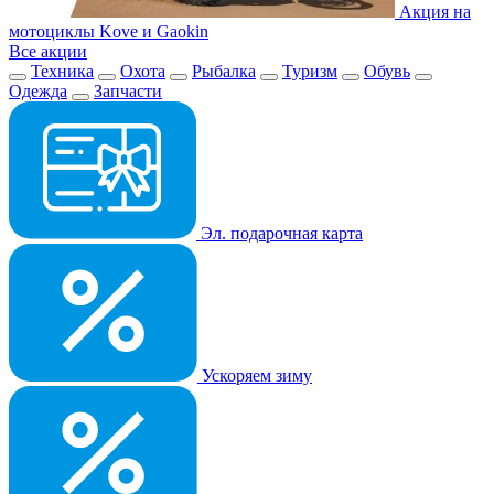
Акция на
мотоциклы Kove и Gaokin
Все акции
Техника
Охота
Рыбалка
Туризм
Обувь
Одежда
Запчасти
Эл. подарочная карта
Ускоряем зиму