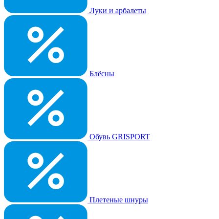
Луки и арбалеты
Блёсны
Обувь GRISPORT
Плетеные шнуры