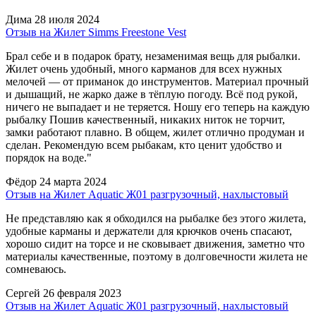
Дима
28 июля 2024
Отзыв на Жилет Simms Freestone Vest
Брал себе и в подарок брату, незаменимая вещь для рыбалки.
Жилет очень удобный, много карманов для всех нужных
мелочей — от приманок до инструментов. Материал прочный
и дышащий, не жарко даже в тёплую погоду. Всё под рукой,
ничего не выпадает и не теряется. Ношу его теперь на каждую
рыбалку Пошив качественный, никаких ниток не торчит,
замки работают плавно. В общем, жилет отлично продуман и
сделан. Рекомендую всем рыбакам, кто ценит удобство и
порядок на воде."
Фёдор
24 марта 2024
Отзыв на Жилет Aquatic Ж01 разгрузочный, нахлыстовый
Не представляю как я обходился на рыбалке без этого жилета,
удобные карманы и держатели для крючков очень спасают,
хорошо сидит на торсе и не сковывает движения, заметно что
материалы качественные, поэтому в долговечности жилета не
сомневаюсь.
Сергей
26 февраля 2023
Отзыв на Жилет Aquatic Ж01 разгрузочный, нахлыстовый