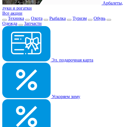
Арбалеты,
луки и рогатки
Все акции
Техника
Охота
Рыбалка
Туризм
Обувь
Одежда
Запчасти
Эл. подарочная карта
Ускоряем зиму