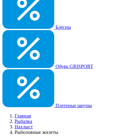
Блёсны
Обувь GRISPORT
Плетеные шнуры
Главная
Рыбалка
Нахлыст
Рыболовные жилеты