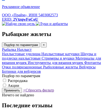
Рекламное объявление
ООО «Прайм», ИНН 5403082573
ERID:
2VtzqwFoCoU
Рыбацкие жилеты
Подбор по параметрам
×
Рыбалка
Нахлыст
Нахлыстовые удилища
Нахлыстовые катушки
Шнуры и
подлески нахлыстовые
Стримеры и мушки
Материалы для
вязания мушек
Инструменты для вязания мушек
Флотанты
Очки поляризационные
Рыболовные жилеты
Вейдерсы
Ботинки для вейдерсов
Подбор по параметрам
Распродажа
Акции
×
Сбросить фильтр
Применить
Ничего не найдено
Последние отзывы