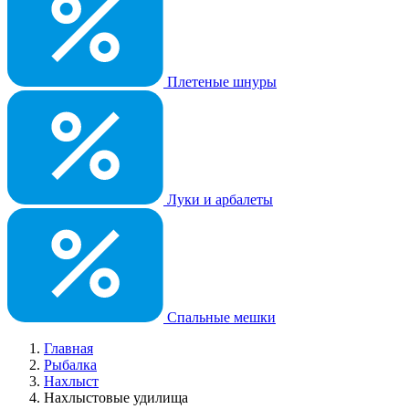
Плетеные шнуры
Луки и арбалеты
Спальные мешки
Главная
Рыбалка
Нахлыст
Нахлыстовые удилища