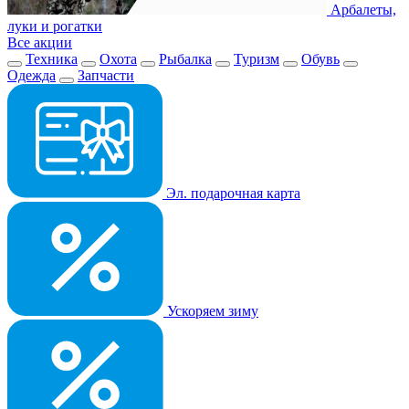
Арбалеты,
луки и рогатки
Все акции
Техника
Охота
Рыбалка
Туризм
Обувь
Одежда
Запчасти
Эл. подарочная карта
Ускоряем зиму