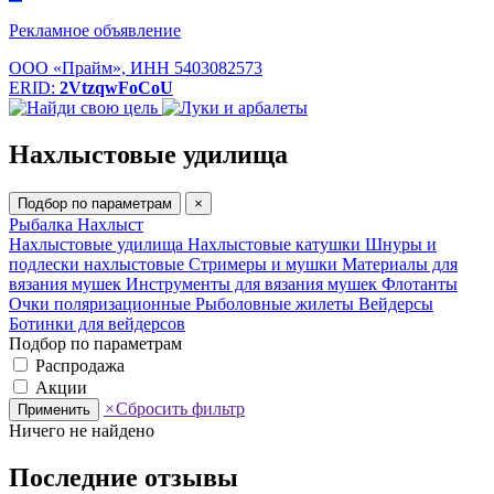
Рекламное объявление
ООО «Прайм», ИНН 5403082573
ERID:
2VtzqwFoCoU
Нахлыстовые удилища
Подбор по параметрам
×
Рыбалка
Нахлыст
Нахлыстовые удилища
Нахлыстовые катушки
Шнуры и
подлески нахлыстовые
Стримеры и мушки
Материалы для
вязания мушек
Инструменты для вязания мушек
Флотанты
Очки поляризационные
Рыболовные жилеты
Вейдерсы
Ботинки для вейдерсов
Подбор по параметрам
Распродажа
Акции
×
Сбросить фильтр
Применить
Ничего не найдено
Последние отзывы