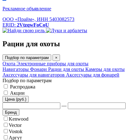
Рекламное объявление
ООО «Прайм», ИНН 5403082573
ERID:
2VtzqwFoCoU
Рации для охоты
Подбор по параметрам
×
Охота
Электронные приборы для охоты
Навигаторы
Фонари
Рации для охоты
Камеры для охоты
Аксессуары для навигаторов
Аксессуары для фонарей
Подбор по параметрам
Распродажа
Акции
Цена (руб.)
—
Бренд
Kenwood
Vector
Vostok
Аргут