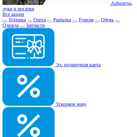
Арбалеты,
луки и рогатки
Все акции
Техника
Охота
Рыбалка
Туризм
Обувь
Одежда
Запчасти
Эл. подарочная карта
Ускоряем зиму