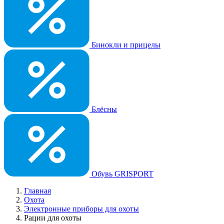
Бинокли и прицелы
Блёсны
Обувь GRISPORT
Главная
Охота
Электронные приборы для охоты
Рации для охоты