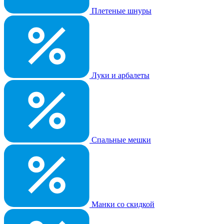
Плетеные шнуры
Луки и арбалеты
Спальные мешки
Манки со скидкой