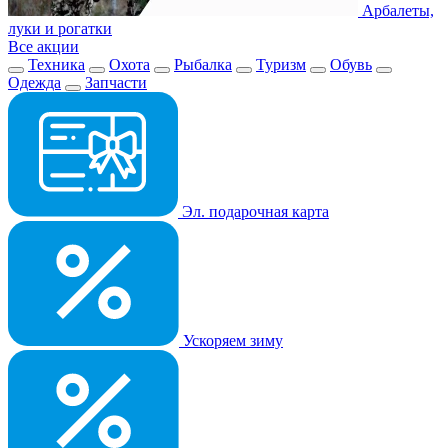
Арбалеты,
луки и рогатки
Все акции
Техника
Охота
Рыбалка
Туризм
Обувь
Одежда
Запчасти
Эл. подарочная карта
Ускоряем зиму