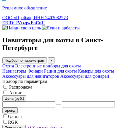
Рекламное объявление
ООО «Прайм», ИНН 5403082573
ERID:
2VtzqwFoCoU
Навигаторы для охоты в Санкт-
Петербурге
Подбор по параметрам
×
Охота
Электронные приборы для охоты
Навигаторы
Фонари
Рации для охоты
Камеры для охоты
Аксессуары для навигаторов
Аксессуары для фонарей
Подбор по параметрам
Распродажа
Акции
Цена (руб.)
—
Бренд
Garmin
RGK
×
Сбросить фильтр
Применить