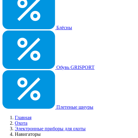
Блёсны
Обувь GRISPORT
Плетеные шнуры
Главная
Охота
Электронные приборы для охоты
Навигаторы