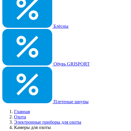
Блёсны
Обувь GRISPORT
Плетеные шнуры
Главная
Охота
Электронные приборы для охоты
Камеры для охоты