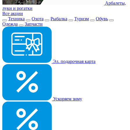
Арбалеты,
луки и рогатки
Все акции
Техника
Охота
Рыбалка
Туризм
Обувь
Одежда
Запчасти
Эл. подарочная карта
Ускоряем зиму