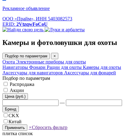
Рекламное объявление
ООО «Прайм», ИНН 5403082573
ERID:
2VtzqwFoCoU
Камеры и фотоловушки для охоты
Подбор по параметрам
×
Охота
Электронные приборы для охоты
Навигаторы
Фонари
Рации для охоты
Камеры для охоты
Аксессуары для навигаторов
Аксессуары для фонарей
Подбор по параметрам
Распродажа
Акции
Цена (руб.)
—
Бренд
CKX
Китай
×
Сбросить фильтр
Применить
плитка
список