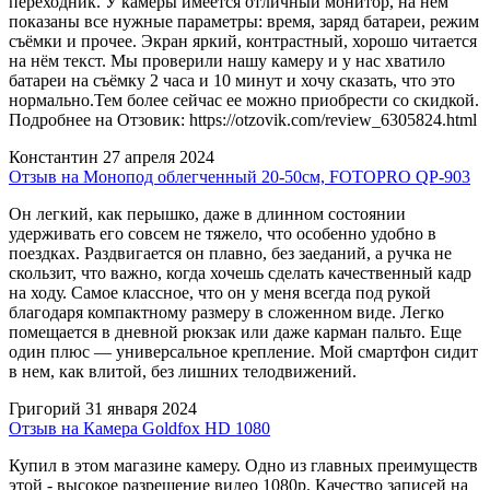
переходник. У камеры имеется отличный монитор, на нём
показаны все нужные параметры: время, заряд батареи, режим
съёмки и прочее. Экран яркий, контрастный, хорошо читается
на нём текст. Мы проверили нашу камеру и у нас хватило
батареи на съёмку 2 часа и 10 минут и хочу сказать, что это
нормально.Тем более сейчас ее можно приобрести со скидкой.
Подробнее на Отзовик: https://otzovik.com/review_6305824.html
Константин
27 апреля 2024
Отзыв на Монопод облегченный 20-50см, FOTOPRO QP-903
Он легкий, как перышко, даже в длинном состоянии
удерживать его совсем не тяжело, что особенно удобно в
поездках. Раздвигается он плавно, без заеданий, а ручка не
скользит, что важно, когда хочешь сделать качественный кадр
на ходу. Самое классное, что он у меня всегда под рукой
благодаря компактному размеру в сложенном виде. Легко
помещается в дневной рюкзак или даже карман пальто. Еще
один плюс — универсальное крепление. Мой смартфон сидит
в нем, как влитой, без лишних телодвижений.
Григорий
31 января 2024
Отзыв на Камера Goldfox HD 1080
Купил в этом магазине камеру. Одно из главных преимуществ
этой - высокое разрешение видео 1080p. Качество записей на