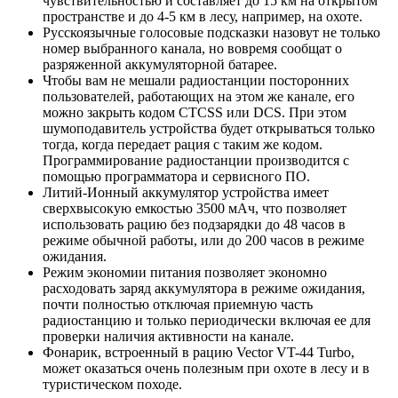
чувствительностью и составляет до 15 км на открытом
пространстве и до 4-5 км в лесу, например, на охоте.
Русскоязычные голосовые подсказки назовут не только
номер выбранного канала, но вовремя сообщат о
разряженной аккумуляторной батарее.
Чтобы вам не мешали радиостанции посторонних
пользователей, работающих на этом же канале, его
можно закрыть кодом CTCSS или DCS. При этом
шумоподавитель устройства будет открываться только
тогда, когда передает рация с таким же кодом.
Программирование радиостанции производится с
помощью программатора и сервисного ПО.
Литий-Ионный аккумулятор устройства имеет
сверхвысокую емкостью 3500 мАч, что позволяет
использовать рацию без подзарядки до 48 часов в
режиме обычной работы, или до 200 часов в режиме
ожидания.
Режим экономии питания позволяет экономно
расходовать заряд аккумулятора в режиме ожидания,
почти полностью отключая приемную часть
радиостанцию и только периодически включая ее для
проверки наличия активности на канале.
Фонарик, встроенный в рацию Vector VT-44 Turbo,
может оказаться очень полезным при охоте в лесу и в
туристическом походе.