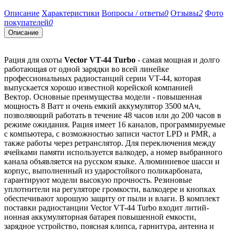
Описание
Характеристики
Вопросы / ответы
0
Отзывы
2
Фото
покупателей
0
Описание
Рация для охоты
Vector VT-44 Turbo
- самая мощная и долго
работающая от одной зарядки во всей линейке
профессиональных радиостанций серии VT-44, которая
выпускается хорошо известной корейской компанией
Вектор.
Основные преимущества
модели - повышенная
мощность 8 Ватт и очень емкий аккумулятор 3500 мАч,
позволяющий работать в течение 48 часов или до 200 часов в
режиме ожидания. Рация имеет 16 каналов, программируемые
с компьютера, с возможностью записи частот LPD и PMR, а
также работы через ретранслятор. Для переключения между
ячейками памяти используется валкодер, а номер выбранного
канала объявляется на русском языке. Алюминиевое шасси и
корпус, выполненный из ударостойкого поликарбоната,
гарантируют модели высокую прочность.
Р
езиновые
уплотнители на регуляторе громкости, валкодере и кнопках
обеспечивают хорошую защиту от пыли и влаги. В комплект
поставки радиостанции Vector VT-44 Turbo входит литий-
ионная аккумуляторная батарея повышенной емкости,
зарядное устройство, поясная клипса, гарнитура, антенна и