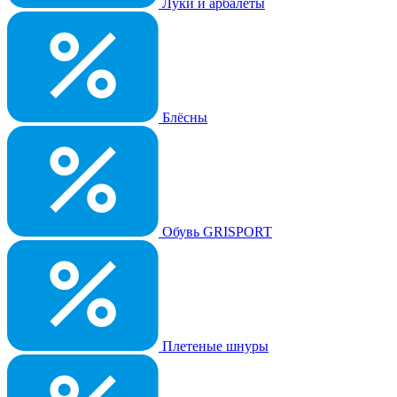
Луки и арбалеты
Блёсны
Обувь GRISPORT
Плетеные шнуры