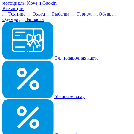
мотоциклы Kove и Gaokin
Все акции
Техника
Охота
Рыбалка
Туризм
Обувь
Одежда
Запчасти
Эл. подарочная карта
Ускоряем зиму