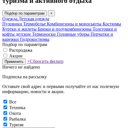
туризма и активного отдыха
Подбор по параметрам
×
Одежда
Детская одежда
Пуховики
Термобелье
Комбинезоны и моносьюты
Костюмы
Куртки и жилеты
Брюки и полукомбинезоны
Толстовки и
кофты детские
Термоноски
Головные уборы
Перчатки и
варежки
Гидрокостюмы
Подбор по параметрам
Распродажа
Акции
×
Сбросить фильтр
Применить
Ничего не найдено
Подписка на рассылку
Оставьте свой адрес и первыми получайте от нас полезную
информацию, новости и акции.
Все
Техника
Охота
Рыбалка
Туризм