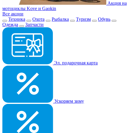
Акция на
мотоциклы Kove и Gaokin
Все акции
Техника
Охота
Рыбалка
Туризм
Обувь
Одежда
Запчасти
Эл. подарочная карта
Ускоряем зиму