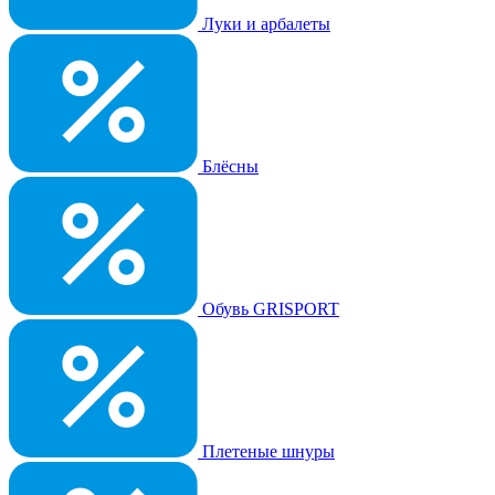
Луки и арбалеты
Блёсны
Обувь GRISPORT
Плетеные шнуры