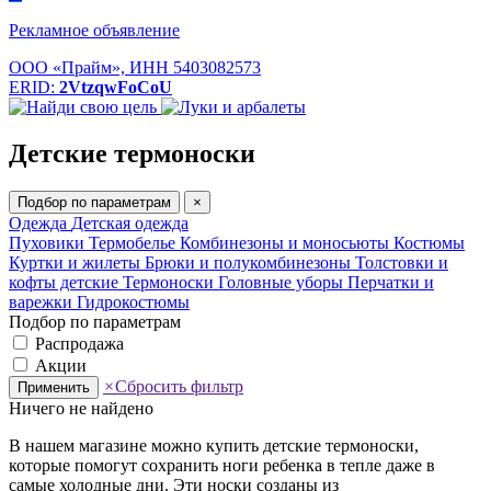
Рекламное объявление
ООО «Прайм», ИНН 5403082573
ERID:
2VtzqwFoCoU
Детские термоноски
Подбор по параметрам
×
Одежда
Детская одежда
Пуховики
Термобелье
Комбинезоны и моносьюты
Костюмы
Куртки и жилеты
Брюки и полукомбинезоны
Толстовки и
кофты детские
Термоноски
Головные уборы
Перчатки и
варежки
Гидрокостюмы
Подбор по параметрам
Распродажа
Акции
×
Сбросить фильтр
Применить
Ничего не найдено
В нашем магазине можно купить детские термоноски,
которые помогут сохранить ноги ребенка в тепле даже в
самые холодные дни. Эти носки созданы из