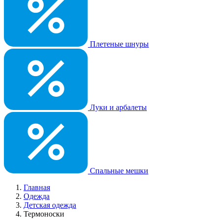
Плетеные шнуры
Луки и арбалеты
Спальные мешки
Главная
Одежда
Детская одежда
Термоноски