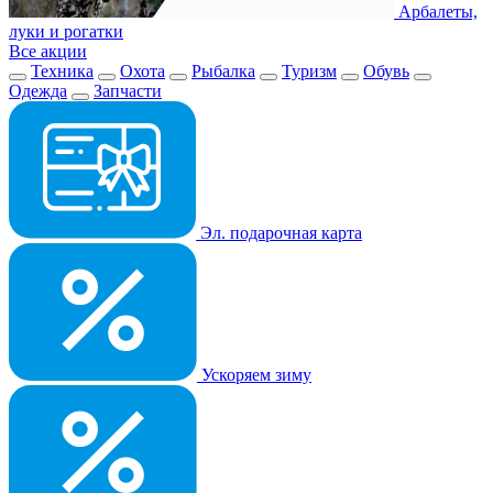
Арбалеты,
луки и рогатки
Все акции
Техника
Охота
Рыбалка
Туризм
Обувь
Одежда
Запчасти
Эл. подарочная карта
Ускоряем зиму