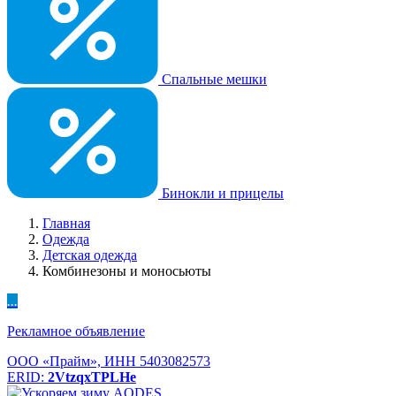
Спальные мешки
Бинокли и прицелы
Главная
Одежда
Детская одежда
Комбинезоны и моносьюты
...
Рекламное объявление
ООО «Прайм», ИНН 5403082573
ERID:
2VtzqxTPLHe