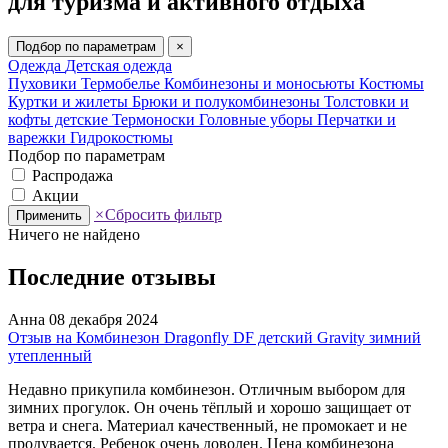
для туризма и активного отдыха
Подбор по параметрам
×
Одежда
Детская одежда
Пуховики
Термобелье
Комбинезоны и моносьюты
Костюмы
Куртки и жилеты
Брюки и полукомбинезоны
Толстовки и
кофты детские
Термоноски
Головные уборы
Перчатки и
варежки
Гидрокостюмы
Подбор по параметрам
Распродажа
Акции
×
Сбросить фильтр
Применить
Ничего не найдено
Последние отзывы
Анна
08 декабря 2024
Отзыв на Комбинезон Dragonfly DF детский Gravity зимний
утепленный
Недавно прикупила комбинезон. Отличным выбором для
зимних прогулок. Он очень тёплый и хорошо защищает от
ветра и снега. Материал качественный, не промокает и не
продувается. Ребенок очень доволен. Цена комбинезона