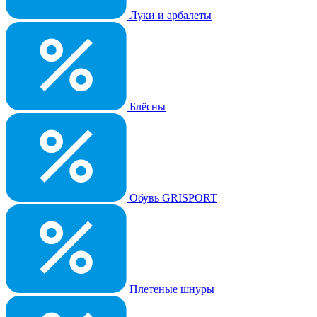
Луки и арбалеты
Блёсны
Обувь GRISPORT
Плетеные шнуры