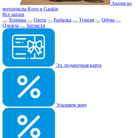
Акция на
мотоциклы Kove и Gaokin
Все акции
Техника
Охота
Рыбалка
Туризм
Обувь
Одежда
Запчасти
Эл. подарочная карта
Ускоряем зиму