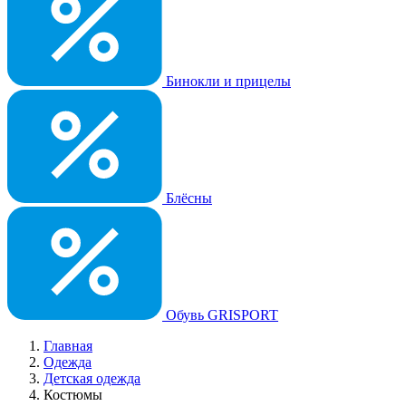
Бинокли и прицелы
Блёсны
Обувь GRISPORT
Главная
Одежда
Детская одежда
Костюмы