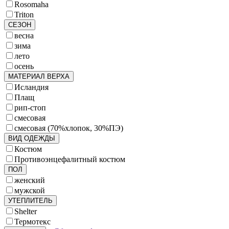
Rosomaha
Triton
СЕЗОН
весна
зима
лето
осень
МАТЕРИАЛ ВЕРХА
Исландия
Плащ
рип-стоп
смесовая
смесовая (70%хлопок, 30%ПЭ)
ВИД ОДЕЖДЫ
Костюм
Противоэнцефалитный костюм
ПОЛ
женский
мужской
УТЕПЛИТЕЛЬ
Shelter
Термотекс