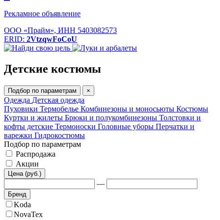
Рекламное объявление
ООО «Прайм», ИНН 5403082573
ERID:
2VtzqwFoCoU
Детские костюмы
Подбор по параметрам
×
Одежда
Детская одежда
Пуховики
Термобелье
Комбинезоны и моносьюты
Костюмы
Куртки и жилеты
Брюки и полукомбинезоны
Толстовки и
кофты детские
Термоноски
Головные уборы
Перчатки и
варежки
Гидрокостюмы
Подбор по параметрам
Распродажа
Акции
Цена (руб.)
—
Бренд
Koda
NovaTex