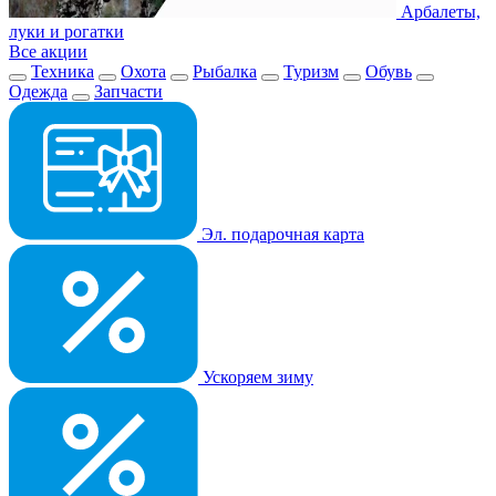
Арбалеты,
луки и рогатки
Все акции
Техника
Охота
Рыбалка
Туризм
Обувь
Одежда
Запчасти
Эл. подарочная карта
Ускоряем зиму