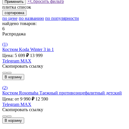
×
Сбросить фильтр
Применить
плитка
список
сортировка
по цене
по названию
по популярности
найдено товаров:
6
Распродажа
(1)
Костюм Koda Winter 3 in 1
Цена: 5 699
₽
13 999
Telegram
MAX
Скопировать ссылку
В корзину
(2)
Костюм Rosomaha Таежный противоэнцефалитный детский
Цена: от 9 990
₽
12 590
Telegram
MAX
Скопировать ссылку
В корзину