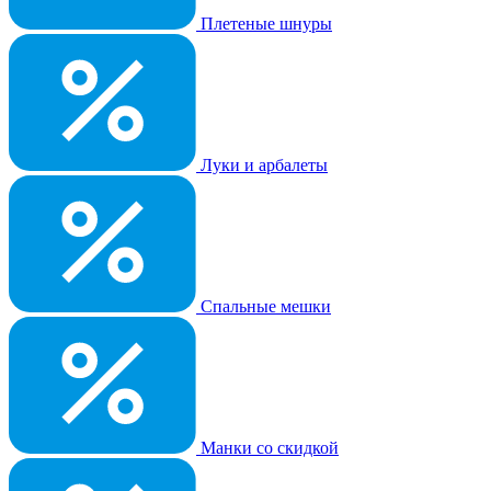
Плетеные шнуры
Луки и арбалеты
Спальные мешки
Манки со скидкой