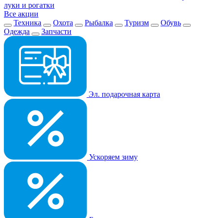
луки и рогатки
Все акции
Техника
Охота
Рыбалка
Туризм
Обувь
Одежда
Запчасти
Эл. подарочная карта
Ускоряем зиму