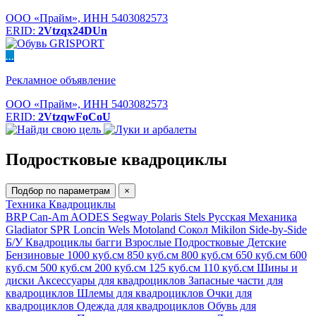
ООО «Прайм», ИНН 5403082573
ERID:
2Vtzqx24DUn
...
Рекламное объявление
ООО «Прайм», ИНН 5403082573
ERID:
2VtzqwFoCoU
Подростковые квадроциклы
Подбор по параметрам
×
Техника
Квадроциклы
BRP Can-Am
AODES
Segway
Polaris
Stels
Русская Механика
Gladiator
SPR
Loncin
Wels
Motoland
Сокол
Mikilon
Side-by-Side
Б/У
Квадроциклы багги
Взрослые
Подростковые
Детские
Бензиновые
1000 куб.см
850 куб.см
800 куб.см
650 куб.см
600
куб.см
500 куб.см
200 куб.см
125 куб.см
110 куб.см
Шины и
диски
Аксессуары для квадроциклов
Запасные части для
квадроциклов
Шлемы для квадроциклов
Очки для
квадроциклов
Одежда для квадроциклов
Обувь для