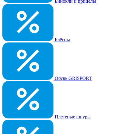
Бинокли и прицелы
Блёсны
Обувь GRISPORT
Плетеные шнуры