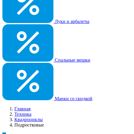
Луки и арбалеты
Спальные мешки
Манки со скидкой
Главная
Техника
Квадроциклы
Подростковые