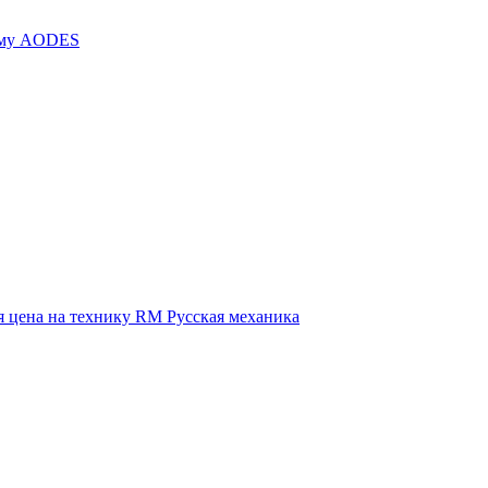
иму AODES
 цена на технику RM Русская механика