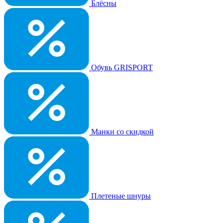
Блёсны
Обувь GRISPORT
Манки со скидкой
Плетеные шнуры