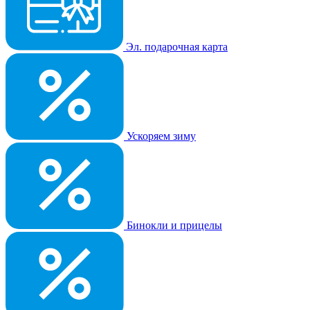
Эл. подарочная карта
Ускоряем зиму
Бинокли и прицелы