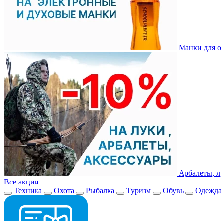
Манки для о
Арбалеты, л
Все акции
Техника
Охота
Рыбалка
Туризм
Обувь
Одежд