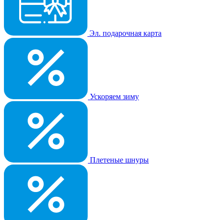
Эл. подарочная карта
Ускоряем зиму
Плетеные шнуры