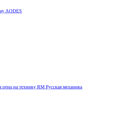
иму AODES
 цена на технику RM Русская механика