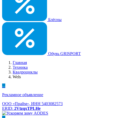
Блёсны
Обувь GRISPORT
Главная
Техника
Квадроциклы
Wels
...
Рекламное объявление
ООО «Прайм», ИНН 5403082573
ERID:
2VtzqxTPLHe
...