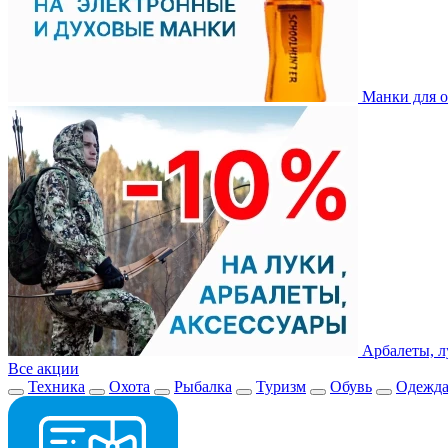
Манки для о
Арбалеты, л
Все акции
Техника
Охота
Рыбалка
Туризм
Обувь
Одежд