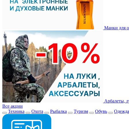
Манки для о
Арбалеты, л
Все акции
Техника
Охота
Рыбалка
Туризм
Обувь
Одежд