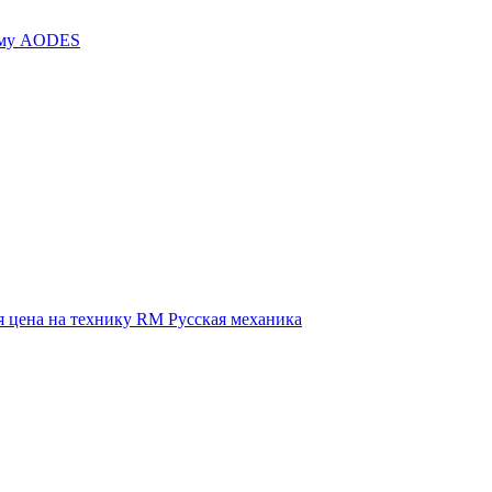
иму AODES
 цена на технику RM Русская механика