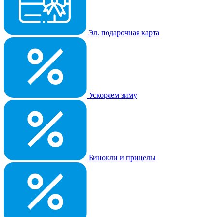
Эл. подарочная карта
Ускоряем зиму
Бинокли и прицелы