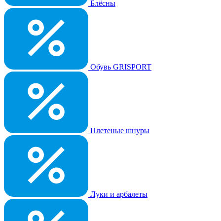
Блёсны
Обувь GRISPORT
Плетеные шнуры
Луки и арбалеты