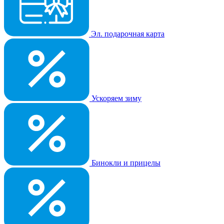
Эл. подарочная карта
Ускоряем зиму
Бинокли и прицелы