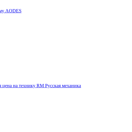
иму AODES
 цена на технику RM Русская механика