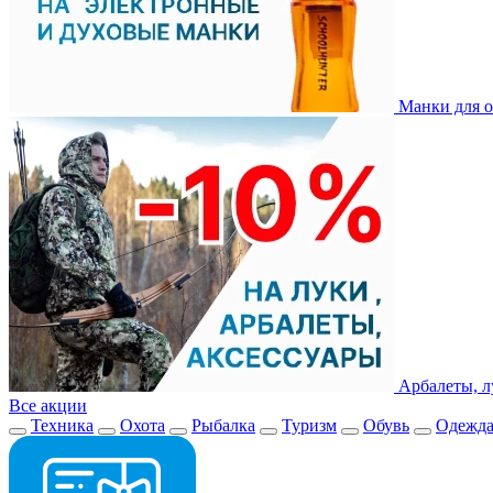
Манки для о
Арбалеты, л
Все акции
Техника
Охота
Рыбалка
Туризм
Обувь
Одежд