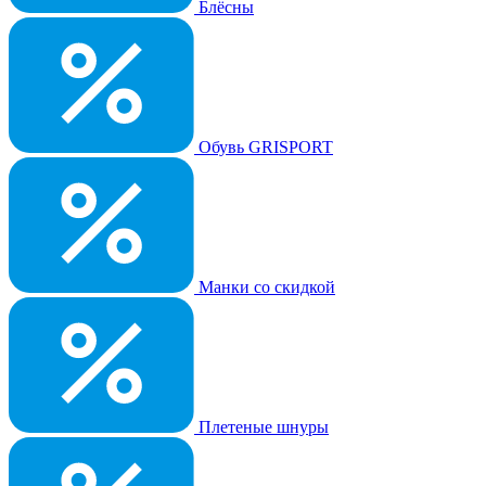
Блёсны
Обувь GRISPORT
Манки со скидкой
Плетеные шнуры