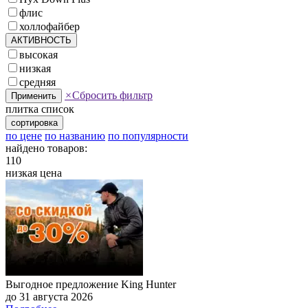
флис
холлофайбер
АКТИВНОСТЬ
высокая
низкая
средняя
×
Сбросить фильтр
Применить
плитка
список
сортировка
по цене
по названию
по популярности
найдено товаров:
110
низкая цена
Выгодное предложение King Hunter
до 31 августа 2026