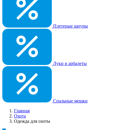
Плетеные шнуры
Луки и арбалеты
Спальные мешки
Главная
Охота
Одежда для охоты