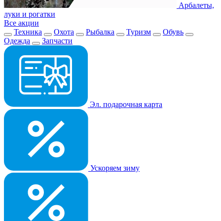
Арбалеты,
луки и рогатки
Все акции
Техника
Охота
Рыбалка
Туризм
Обувь
Одежда
Запчасти
Эл. подарочная карта
Ускоряем зиму