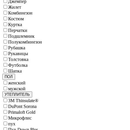
Джемпер
Жилет
Комбинезон
Костюм
Куртка
Перчатки
Подшлемник
Полукомбинезон
Рубашка
Рукавицы
Толстовка
Футболка
Шапка
ПОЛ
женский
мужской
УТЕПЛИТЕЛЬ
3M Thinsulate®
DuPont Sorona
Primaloft Gold
Микрофлис
пух
Пух Down Plus