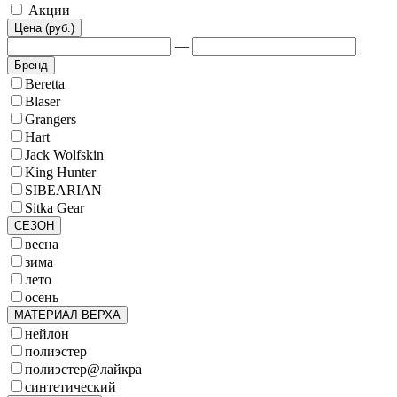
Акции
Цена (руб.)
—
Бренд
Beretta
Blaser
Grangers
Hart
Jack Wolfskin
King Hunter
SIBEARIAN
Sitka Gear
СЕЗОН
весна
зима
лето
осень
МАТЕРИАЛ ВЕРХА
нейлон
полиэстер
полиэстер@лайкра
синтетический