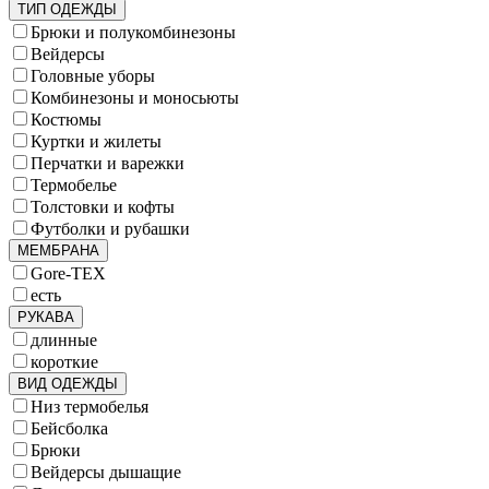
ТИП ОДЕЖДЫ
Брюки и полукомбинезоны
Вейдерсы
Головные уборы
Комбинезоны и моносьюты
Костюмы
Куртки и жилеты
Перчатки и варежки
Термобелье
Толстовки и кофты
Футболки и рубашки
МЕМБРАНА
Gore-TEX
есть
РУКАВА
длинные
короткие
ВИД ОДЕЖДЫ
Низ термобелья
Бейсболка
Брюки
Вейдерсы дышащие