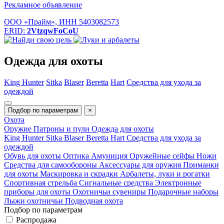
Рекламное объявление
ООО «Прайм», ИНН 5403082573
ERID:
2VtzqwFoCoU
Одежда для охоты
King Hunter
Sitka
Blaser
Beretta
Hart
Средства для ухода за
одеждой
Подбор по параметрам
×
Охота
Оружие
Патроны и пули
Одежда для охоты
King Hunter
Sitka
Blaser
Beretta
Hart
Средства для ухода за
одеждой
Обувь для охоты
Оптика
Амуниция
Оружейные сейфы
Ножи
Средства для самообороны
Аксессуары для оружия
Приманки
для охоты
Маскировка и скрадки
Арбалеты, луки и рогатки
Спортивная стрельба
Сигнальные средства
Электронные
приборы для охоты
Охотничьи сувениры
Подарочные наборы
Лыжи охотничьи
Подводная охота
Подбор по параметрам
Распродажа