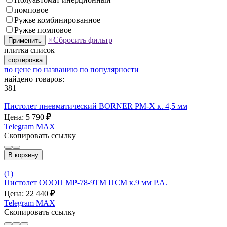
помповое
Ружье комбинированное
Ружье помповое
×
Сбросить фильтр
Применить
плитка
список
сортировка
по цене
по названию
по популярности
найдено товаров:
381
Пистолет пневматический BORNER PM-X к. 4,5 мм
Цена: 5 790
₽
Telegram
MAX
Скопировать ссылку
В корзину
(1)
Пистолет ОООП MP-78-9ТМ ПСМ к.9 мм Р.А.
Цена: 22 440
₽
Telegram
MAX
Скопировать ссылку