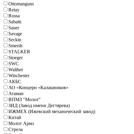
Ottomanguns
Retay
Rossa
Sabatti
Sauer
Savage
Seckin
Smersh
STALKER
Stoeger
SWC
Walther
Winchester
АКБС
АО «Концерн «Калашников»
Атаман
ВПМЗ "Молот"
ЗИД (Завод имени Дегтярева)
ИЖМЕХ (Ижевский механический завод)
Китай
Молот Армз
Стрела