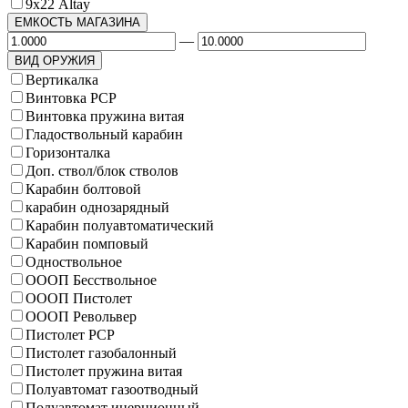
9х22 Altay
ЕМКОСТЬ МАГАЗИНА
—
ВИД ОРУЖИЯ
Вертикалка
Винтовка PCP
Винтовка пружина витая
Гладоствольный карабин
Горизонталка
Доп. ствол/блок стволов
Карабин болтовой
карабин однозарядный
Карабин полуавтоматический
Карабин помповый
Одноствольное
ОООП Бесствольное
ОООП Пистолет
ОООП Револьвер
Пистолет PCP
Пистолет газобалонный
Пистолет пружина витая
Полуавтомат газоотводный
Полуавтомат инерционный