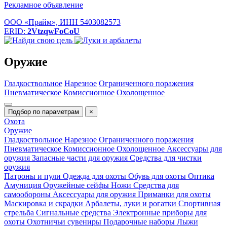
Рекламное объявление
ООО «Прайм», ИНН 5403082573
ERID:
2VtzqwFoCoU
Оружие
Гладкоствольное
Нарезное
Ограниченного поражения
Пневматическое
Комиссионное
Охолощенное
Подбор по параметрам
×
Охота
Оружие
Гладкоствольное
Нарезное
Ограниченного поражения
Пневматическое
Комиссионное
Охолощенное
Аксессуары для
оружия
Запасные части для оружия
Средства для чистки
оружия
Патроны и пули
Одежда для охоты
Обувь для охоты
Оптика
Амуниция
Оружейные сейфы
Ножи
Средства для
самообороны
Аксессуары для оружия
Приманки для охоты
Маскировка и скрадки
Арбалеты, луки и рогатки
Спортивная
стрельба
Сигнальные средства
Электронные приборы для
охоты
Охотничьи сувениры
Подарочные наборы
Лыжи