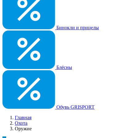
Бинокли и прицелы
Блёсны
Обувь GRISPORT
Главная
Охота
Оружие