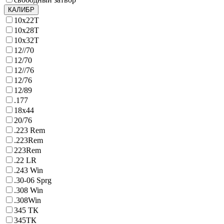
КАЛИБР
10х22Т
10х28Т
10х32Т
12//70
12/70
12//76
12/76
12/89
.177
18х44
20/76
.223 Rem
.223Rem
223Rem
.22 LR
.243 Win
.30-06 Sprg
.308 Win
.308Win
345 ТК
345ТК