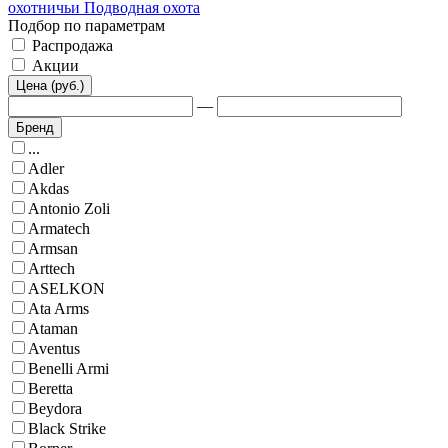
охотничьи
Подводная охота
Подбор по параметрам
Распродажа
Акции
Цена (руб.)
—
Бренд
...
Adler
Akdas
Antonio Zoli
Armatech
Armsan
Arttech
ASELKON
Ata Arms
Ataman
Aventus
Benelli Armi
Beretta
Beydora
Black Strike