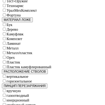
Тест-Оружие
Техноармс
УралМехКомплект
Фортуна
МАТЕРИАЛ ЛОЖЕ
Бук
Дерево
Камуфляж
Композит
Ламинат
Металл
Металл/пластик
Орех
Пластик
Пластик камуфлированный
РАСПОЛОЖЕНИЕ СТВОЛОВ
вертикальное
горизонтальное
ПИНЦИП ПЕРЕЗАРЯЖАНИЯ
вручную
газоотводный
инерционный
свободный затвор