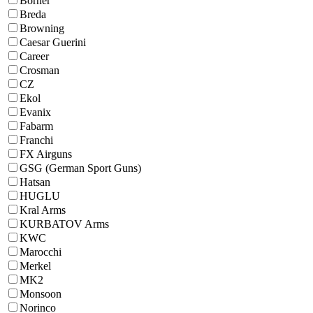
Borner
Breda
Browning
Caesar Guerini
Career
Crosman
CZ
Ekol
Evanix
Fabarm
Franchi
FX Airguns
GSG (German Sport Guns)
Hatsan
HUGLU
Kral Arms
KURBATOV Arms
KWC
Marocchi
Merkel
MK2
Monsoon
Norinco