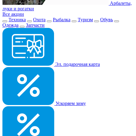
Арбалеты,
луки и рогатки
Все акции
Техника
Охота
Рыбалка
Туризм
Обувь
Одежда
Запчасти
Эл. подарочная карта
Ускоряем зиму