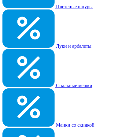
Плетеные шнуры
Луки и арбалеты
Спальные мешки
Манки со скидкой