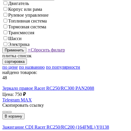
Двигатель
Корпус или рама
Рулевое управление
Топливная система
Тормозная система
Трансмиссия
Шасси
Электрика
×
Сбросить фильтр
Применить
плитка
список
сортировка
по цене
по названию
по популярности
найдено товаров:
48
Зеркало правое Racer RC250/RC300 PAN2088
Цена: 750
₽
Telegram
MAX
Скопировать ссылку
В корзину
Зажигание CDI Racer RC250/RC200 (164FML) Y0138