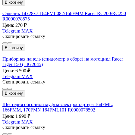
В корзину
Сальник 14х28х7 164FML082/166FMM Racer RC200/RC250
R0000078575
Цена: 270
₽
Telegram
MAX
Скопировать ссылку
В корзину
Приборная панель (спидометр в сборе) на мотоцикл Racer
Tiger 150 (TIG2045)
Цена: 6 500
₽
Telegram
MAX
Скопировать ссылку
В корзину
Шестерня обгонной муфты электростартера 164FML,
166FMM, 170FMN 164FML101 R0000078592
Цена: 1 990
₽
Telegram
MAX
Скопировать ссылку