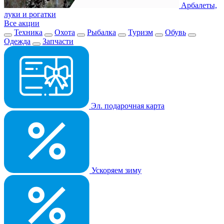
Арбалеты,
луки и рогатки
Все акции
Техника
Охота
Рыбалка
Туризм
Обувь
Одежда
Запчасти
Эл. подарочная карта
Ускоряем зиму