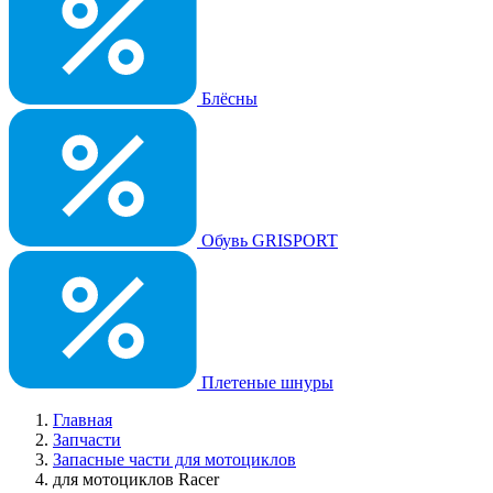
Блёсны
Обувь GRISPORT
Плетеные шнуры
Главная
Запчасти
Запасные части для мотоциклов
для мотоциклов Racer