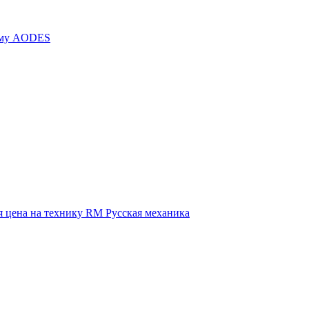
иму AODES
 цена на технику RM Русская механика