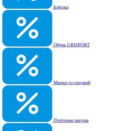
Блёсны
Обувь GRISPORT
Манки со скидкой
Плетеные шнуры