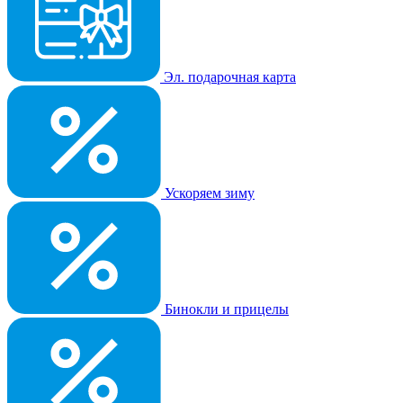
Эл. подарочная карта
Ускоряем зиму
Бинокли и прицелы