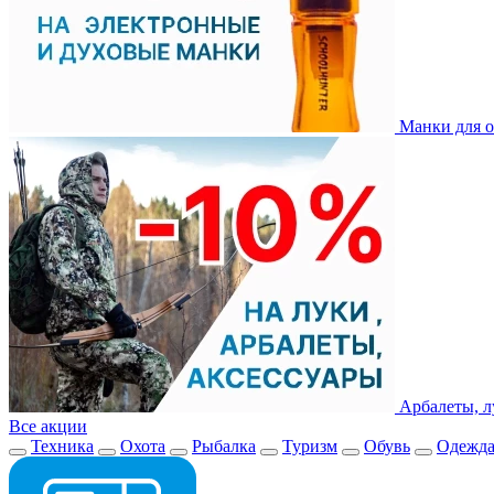
Манки для о
Арбалеты, л
Все акции
Техника
Охота
Рыбалка
Туризм
Обувь
Одежд