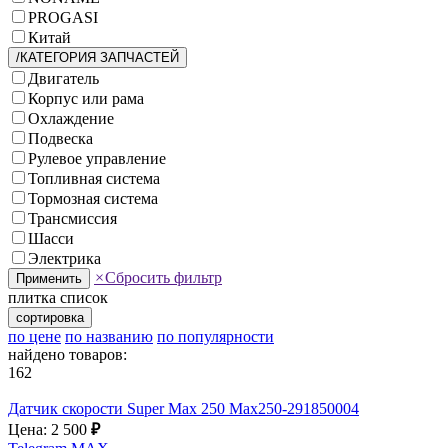
PROGASI
Китай
/КАТЕГОРИЯ ЗАПЧАСТЕЙ
Двигатель
Корпус или рама
Охлаждение
Подвеска
Рулевое управление
Топливная система
Тормозная система
Трансмиссия
Шасси
Электрика
×
Сбросить фильтр
Применить
плитка
список
сортировка
по цене
по названию
по популярности
найдено товаров:
162
Датчик скорости Super Max 250 Max250-291850004
Цена: 2 500
₽