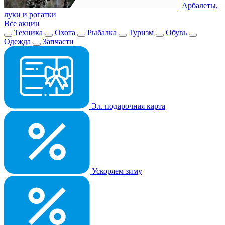
Арбалеты,
луки и рогатки
Все акции
Техника
Охота
Рыбалка
Туризм
Обувь
Одежда
Запчасти
Эл. подарочная карта
Ускоряем зиму