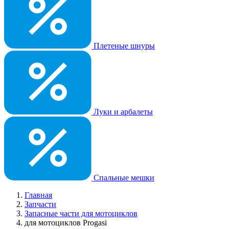
Плетеные шнуры
Луки и арбалеты
Спальные мешки
Главная
Запчасти
Запасные части для мотоциклов
для мотоциклов Progasi